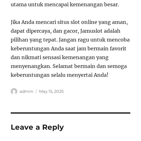
utama untuk mencapai kemenangan besar.
Jika Anda mencari situs slot online yang aman,
dapat dipercaya, dan gacor, Jamuslot adalah
pilihan yang tepat. Jangan ragu untuk mencoba
keberuntungan Anda saat jam bermain favorit
dan nikmati sensasi kemenangan yang
menyenangkan. Selamat bermain dan semoga
keberuntungan selalu menyertai Anda!
Author
Posted
admin
May 15, 2025
on
Leave a Reply