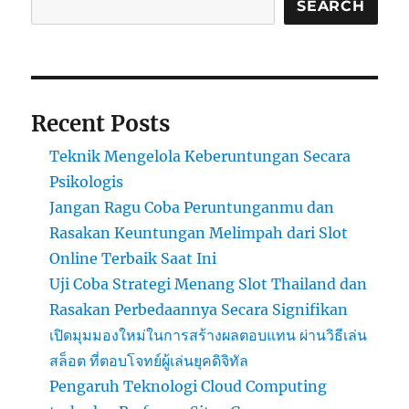
SEARCH
Recent Posts
Teknik Mengelola Keberuntungan Secara
Psikologis
Jangan Ragu Coba Peruntunganmu dan
Rasakan Keuntungan Melimpah dari Slot
Online Terbaik Saat Ini
Uji Coba Strategi Menang Slot Thailand dan
Rasakan Perbedaannya Secara Signifikan
เปิดมุมมองใหม่ในการสร้างผลตอบแทน ผ่านวิธีเล่น
สล็อต ที่ตอบโจทย์ผู้เล่นยุคดิจิทัล
Pengaruh Teknologi Cloud Computing