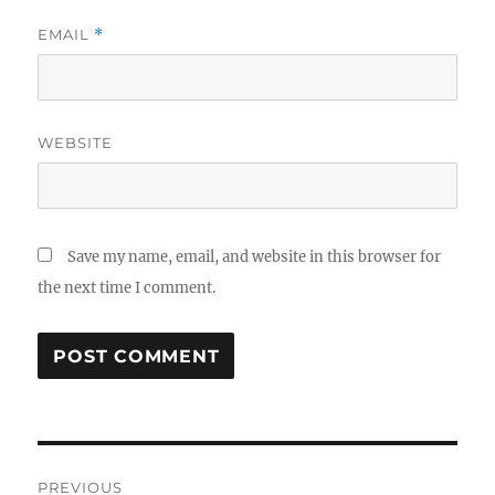
EMAIL
*
WEBSITE
Save my name, email, and website in this browser for
the next time I comment.
Post
PREVIOUS