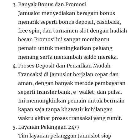
Banyak Bonus dan Promosi
Jamuslot menyediakan beragam bonus
menarik seperti bonus deposit, cashback,
free spin, dan turnamen slot dengan hadiah
besar. Promosi ini sangat membantu
pemain untuk meningkatkan peluang
menang serta menambah saldo mereka.
Proses Deposit dan Penarikan Mudah
Transaksi di Jamuslot berjalan cepat dan
aman, dengan banyak metode pembayaran
seperti transfer bank, e-wallet, dan pulsa.
Ini memungkinkan pemain untuk bermain
kapan saja tanpa khawatir kehilangan
waktu akibat proses transaksi yang rumit.
Layanan Pelanggan 24/7
Tim layanan pelanggan Jamuslot siap