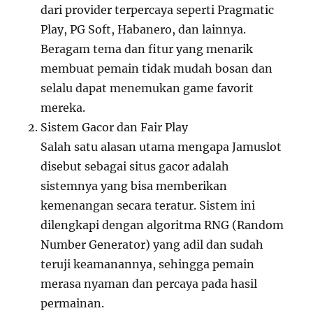
dari provider terpercaya seperti Pragmatic
Play, PG Soft, Habanero, dan lainnya.
Beragam tema dan fitur yang menarik
membuat pemain tidak mudah bosan dan
selalu dapat menemukan game favorit
mereka.
Sistem Gacor dan Fair Play
Salah satu alasan utama mengapa Jamuslot
disebut sebagai situs gacor adalah
sistemnya yang bisa memberikan
kemenangan secara teratur. Sistem ini
dilengkapi dengan algoritma RNG (Random
Number Generator) yang adil dan sudah
teruji keamanannya, sehingga pemain
merasa nyaman dan percaya pada hasil
permainan.