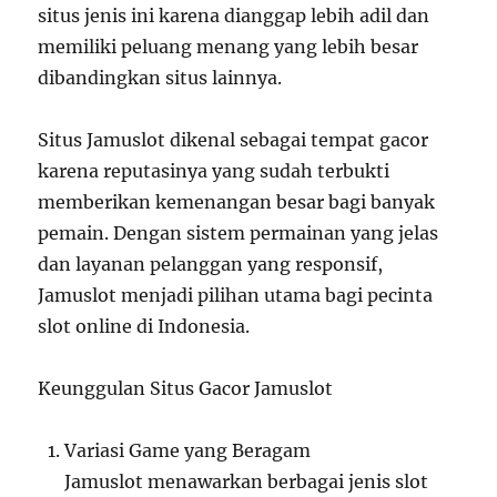
situs jenis ini karena dianggap lebih adil dan
memiliki peluang menang yang lebih besar
dibandingkan situs lainnya.
Situs Jamuslot dikenal sebagai tempat gacor
karena reputasinya yang sudah terbukti
memberikan kemenangan besar bagi banyak
pemain. Dengan sistem permainan yang jelas
dan layanan pelanggan yang responsif,
Jamuslot menjadi pilihan utama bagi pecinta
slot online di Indonesia.
Keunggulan Situs Gacor Jamuslot
Variasi Game yang Beragam
Jamuslot menawarkan berbagai jenis slot