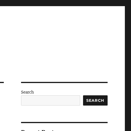
Search
SEARCH