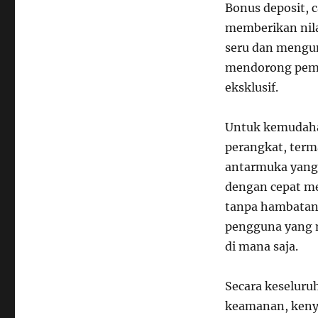
Bonus deposit, c
memberikan nil
seru dan mengun
mendorong pemai
eksklusif.
Untuk kemudahan
perangkat, ter
antarmuka yang 
dengan cepat m
tanpa hambatan.
pengguna yang m
di mana saja.
Secara keseluru
keamanan, keny