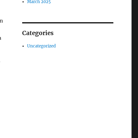
March 2025
an
Categories
a
Uncategorized