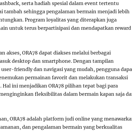
ashback, serta hadiah spesial dalam event tertentu
ai tambah sehingga pengalaman bermain menjadi lebih
tungkan. Program loyalitas yang diterapkan juga
n untuk terus berpartisipasi dan mendapatkan reward
 akses, ORA78 dapat diakses melalui berbagai
masuk desktop dan smartphone. Dengan tampilan
user-friendly dan navigasi yang mudah, pengguna dapa
enemukan permainan favorit dan melakukan transaksi
 Hal ini menjadikan ORA78 pilihan tepat bagi para
enginginkan fleksibilitas dalam bermain kapan saja d
han, ORA78 adalah platform judi online yang menawark
amanan, dan pengalaman bermain yang berkualitas