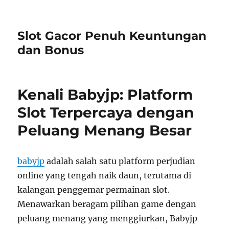
Slot Gacor Penuh Keuntungan
dan Bonus
Kenali Babyjp: Platform
Slot Terpercaya dengan
Peluang Menang Besar
babyjp
adalah salah satu platform perjudian
online yang tengah naik daun, terutama di
kalangan penggemar permainan slot.
Menawarkan beragam pilihan game dengan
peluang menang yang menggiurkan, Babyjp