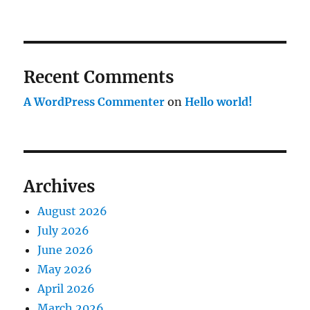
Recent Comments
A WordPress Commenter
on
Hello world!
Archives
August 2026
July 2026
June 2026
May 2026
April 2026
March 2026