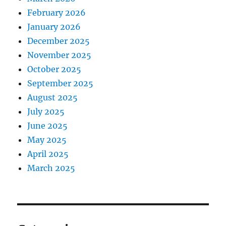
February 2026
January 2026
December 2025
November 2025
October 2025
September 2025
August 2025
July 2025
June 2025
May 2025
April 2025
March 2025