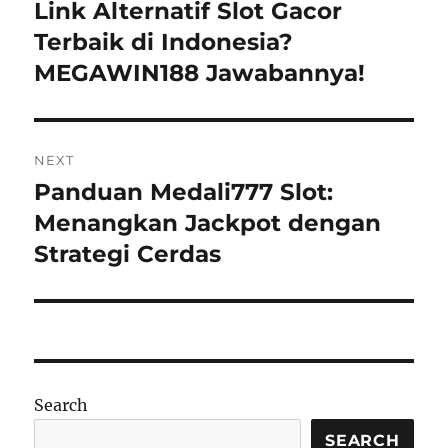
navigation
Link Alternatif Slot Gacor
Previous
post:
Terbaik di Indonesia?
MEGAWIN188 Jawabannya!
NEXT
Panduan Medali777 Slot:
Next
post:
Menangkan Jackpot dengan
Strategi Cerdas
Search
SEARCH