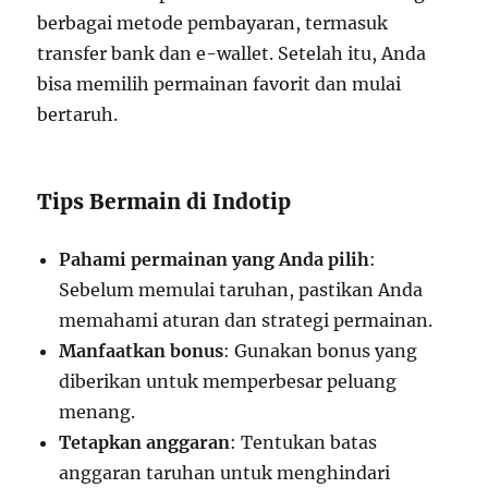
berbagai metode pembayaran, termasuk
transfer bank dan e-wallet. Setelah itu, Anda
bisa memilih permainan favorit dan mulai
bertaruh.
Tips Bermain di Indotip
Pahami permainan yang Anda pilih
:
Sebelum memulai taruhan, pastikan Anda
memahami aturan dan strategi permainan.
Manfaatkan bonus
: Gunakan bonus yang
diberikan untuk memperbesar peluang
menang.
Tetapkan anggaran
: Tentukan batas
anggaran taruhan untuk menghindari