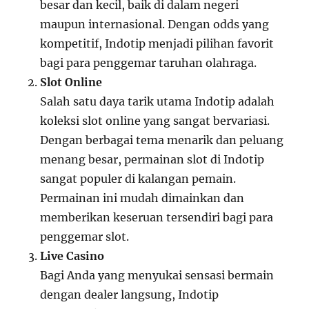
besar dan kecil, baik di dalam negeri
maupun internasional. Dengan odds yang
kompetitif, Indotip menjadi pilihan favorit
bagi para penggemar taruhan olahraga.
Slot Online
Salah satu daya tarik utama Indotip adalah
koleksi slot online yang sangat bervariasi.
Dengan berbagai tema menarik dan peluang
menang besar, permainan slot di Indotip
sangat populer di kalangan pemain.
Permainan ini mudah dimainkan dan
memberikan keseruan tersendiri bagi para
penggemar slot.
Live Casino
Bagi Anda yang menyukai sensasi bermain
dengan dealer langsung, Indotip