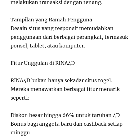
melakukan transaksi dengan tenang.
Tampilan yang Ramah Pengguna
Desain situs yang responsif memudahkan
penggunaan dari berbagai perangkat, termasuk
ponsel, tablet, atau komputer.
Fitur Unggulan di RINA4D
RINA4D bukan hanya sekadar situs togel.
Mereka menawarkan berbagai fitur menarik
seperti:
Diskon besar hingga 66% untuk taruhan 4D
Bonus bagi anggota baru dan cashback setiap
minggu