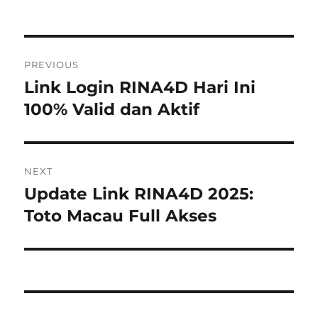
Post
PREVIOUS
navigation
Link Login RINA4D Hari Ini
Previous
post:
100% Valid dan Aktif
NEXT
Update Link RINA4D 2025:
Next
post:
Toto Macau Full Akses