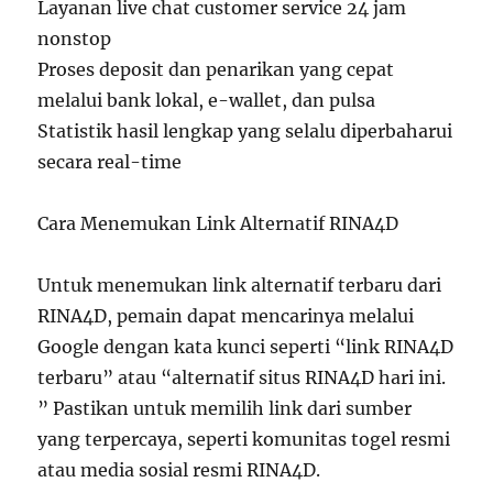
Layanan live chat customer service 24 jam
nonstop
Proses deposit dan penarikan yang cepat
melalui bank lokal, e-wallet, dan pulsa
Statistik hasil lengkap yang selalu diperbaharui
secara real-time
Cara Menemukan Link Alternatif RINA4D
Untuk menemukan link alternatif terbaru dari
RINA4D, pemain dapat mencarinya melalui
Google dengan kata kunci seperti “link RINA4D
terbaru” atau “alternatif situs RINA4D hari ini.
” Pastikan untuk memilih link dari sumber
yang terpercaya, seperti komunitas togel resmi
atau media sosial resmi RINA4D.