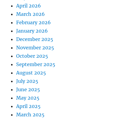
April 2026
March 2026
February 2026
January 2026
December 2025
November 2025
October 2025
September 2025
August 2025
July 2025
June 2025
May 2025
April 2025
March 2025