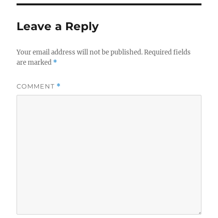
Leave a Reply
Your email address will not be published.
Required fields
are marked
*
COMMENT
*