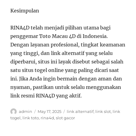
Kesimpulan
RINA4D telah menjadi pilihan utama bagi
penggemar Toto Macau 4D di Indonesia.
Dengan layanan profesional, tingkat keamanan
yang tinggi, dan link alternatif yang selalu
diperbarui, situs ini layak disebut sebagai salah
satu situs togel online yang paling dicari saat
ini. Jika Anda ingin bermain dengan aman dan
nyaman, pastikan untuk selalu menggunakan
link resmi RINA4D yang aktif.
Author
Posted
Tags
admin
May 17, 2025
link alternatif
,
link slot
,
link
on
togel
,
link toto
,
rina4d
,
slot gacor