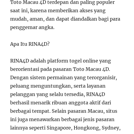
Toto Macau 4D terdepan dan paling populer
saat ini, karena memberikan akses yang
mudah, aman, dan dapat diandalkan bagi para
penggemar angka.
Apa Itu RINA4D?
RINA4D adalah platform togel online yang
berorientasi pada pasaran Toto Macau 4D.
Dengan sistem permainan yang terorganisir,
peluang menguntungkan, serta layanan
pelanggan yang selalu tersedia, RINA4D
berhasil menarik ribuan anggota aktif dari
berbagai tempat. Selain pasaran Macau, situs
ini juga menawarkan berbagai jenis pasaran
lainnya seperti Singapore, Hongkong, Sydney,