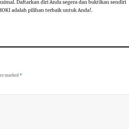
imal. Daftarkan diri Anda segera dan buktikan sendiri
I adalah pilihan terbaik untuk Anda!.
 are marked
*