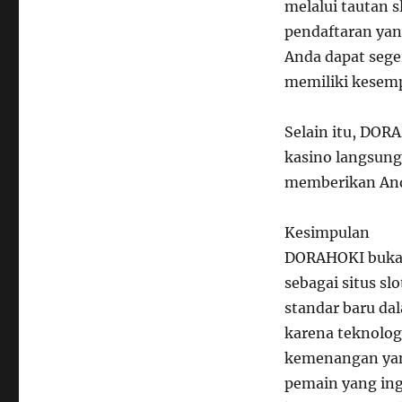
melalui tautan sl
pendaftaran yan
Anda dapat sege
memiliki kesem
Selain itu, DOR
kasino langsung
memberikan Anda
Kesimpulan
DORAHOKI bukanl
sebagai situs s
standar baru dal
karena teknolog
kemenangan yan
pemain yang in