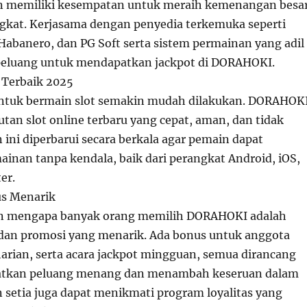
n memiliki kesempatan untuk meraih kemenangan besa
gkat. Kerjasama dengan penyedia terkemuka seperti
 Habanero, dan PG Soft serta sistem permainan yang adil
eluang untuk mendapatkan jackpot di DORAHOKI.
e Terbaik 2025
 untuk bermain slot semakin mudah dilakukan. DORAHOK
tan slot online terbaru yang cepat, aman, dan tidak
n ini diperbarui secara berkala agar pemain dapat
inan tanpa kendala, baik dari perangkat Android, iOS,
er.
s Menarik
san mengapa banyak orang memilih DORAHOKI adalah
dan promosi yang menarik. Ada bonus untuk anggota
harian, serta acara jackpot mingguan, semua dirancang
tkan peluang menang dan menambah keseruan dalam
 setia juga dapat menikmati program loyalitas yang