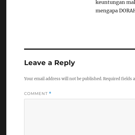
keuntungan maks
mengapa DORAHOK
Leave a Reply
Your email address will not be published.
Required fields
COMMENT
*