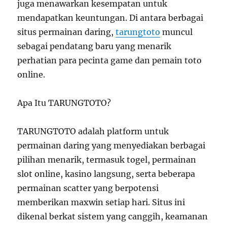
juga menawarkan kesempatan untuk
mendapatkan keuntungan. Di antara berbagai
situs permainan daring,
tarungtoto
muncul
sebagai pendatang baru yang menarik
perhatian para pecinta game dan pemain toto
online.
Apa Itu TARUNGTOTO?
TARUNGTOTO adalah platform untuk
permainan daring yang menyediakan berbagai
pilihan menarik, termasuk togel, permainan
slot online, kasino langsung, serta beberapa
permainan scatter yang berpotensi
memberikan maxwin setiap hari. Situs ini
dikenal berkat sistem yang canggih, keamanan