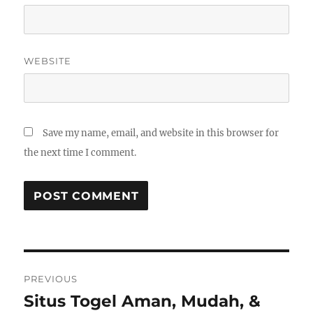
WEBSITE
Save my name, email, and website in this browser for
the next time I comment.
Post
PREVIOUS
navigation
Situs Togel Aman, Mudah, &
Previous