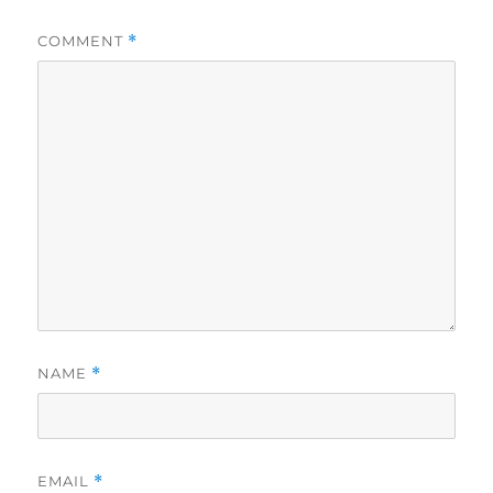
COMMENT
*
NAME
*
EMAIL
*