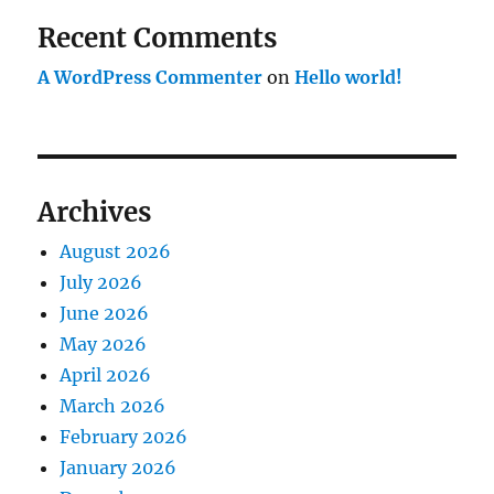
Recent Comments
A WordPress Commenter
on
Hello world!
Archives
August 2026
July 2026
June 2026
May 2026
April 2026
March 2026
February 2026
January 2026