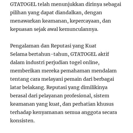
GTATOGEL telah menunjukkan dirinya sebagai
pilihan yang dapat diandalkan, dengan
menawarkan keamanan, kepercayaan, dan
kepuasan sejak awal kemunculannya.
Pengalaman dan Reputasi yang Kuat
Selama bertahun-tahun, GTATOGEL aktif
dalam industri perjudian togel online,
memberikan mereka pemahaman mendalam
tentang cara melayani pemain dari berbagai
latar belakang. Reputasi yang dimilikinya
berasal dari pelayanan profesional, sistem
keamanan yang kuat, dan perhatian khusus
terhadap kenyamanan semua anggota secara
konsisten.