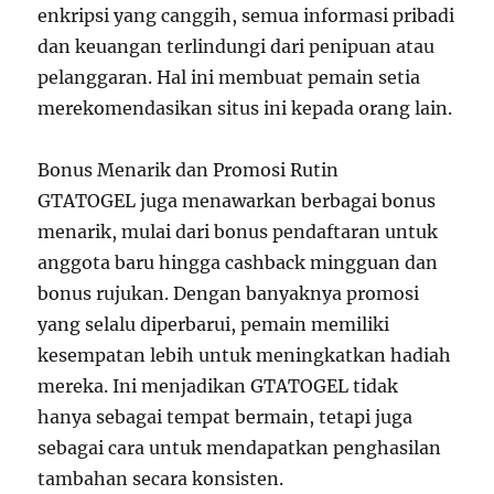
enkripsi yang canggih, semua informasi pribadi
dan keuangan terlindungi dari penipuan atau
pelanggaran. Hal ini membuat pemain setia
merekomendasikan situs ini kepada orang lain.
Bonus Menarik dan Promosi Rutin
GTATOGEL juga menawarkan berbagai bonus
menarik, mulai dari bonus pendaftaran untuk
anggota baru hingga cashback mingguan dan
bonus rujukan. Dengan banyaknya promosi
yang selalu diperbarui, pemain memiliki
kesempatan lebih untuk meningkatkan hadiah
mereka. Ini menjadikan GTATOGEL tidak
hanya sebagai tempat bermain, tetapi juga
sebagai cara untuk mendapatkan penghasilan
tambahan secara konsisten.