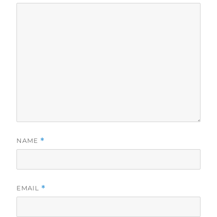
NAME
*
EMAIL
*