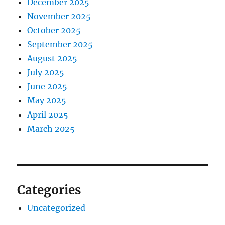
December 2025
November 2025
October 2025
September 2025
August 2025
July 2025
June 2025
May 2025
April 2025
March 2025
Categories
Uncategorized