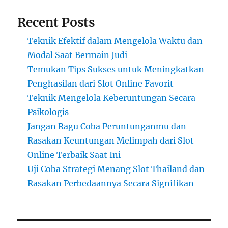
Recent Posts
Teknik Efektif dalam Mengelola Waktu dan
Modal Saat Bermain Judi
Temukan Tips Sukses untuk Meningkatkan
Penghasilan dari Slot Online Favorit
Teknik Mengelola Keberuntungan Secara
Psikologis
Jangan Ragu Coba Peruntunganmu dan
Rasakan Keuntungan Melimpah dari Slot
Online Terbaik Saat Ini
Uji Coba Strategi Menang Slot Thailand dan
Rasakan Perbedaannya Secara Signifikan