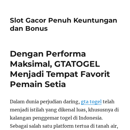
Slot Gacor Penuh Keuntungan
dan Bonus
Dengan Performa
Maksimal, GTATOGEL
Menjadi Tempat Favorit
Pemain Setia
Dalam dunia perjudian daring,
gta togel
telah
menjadi istilah yang dikenal luas, khususnya di
kalangan penggemar togel di Indonesia.
Sebagai salah satu platform tertua di tanah air,