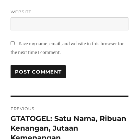
WEBSITE
Save my name, email, and website in this browser for
the next time I comment.
Post
PREVIOUS
navigation
GTATOGEL: Satu Nama, Ribuan
Previous
post:
Kenangan, Jutaan
Kemenangan