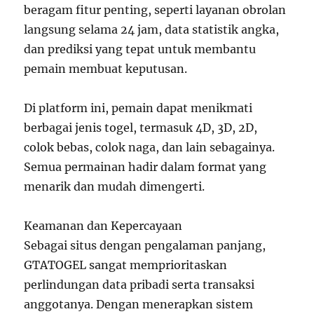
beragam fitur penting, seperti layanan obrolan
langsung selama 24 jam, data statistik angka,
dan prediksi yang tepat untuk membantu
pemain membuat keputusan.
Di platform ini, pemain dapat menikmati
berbagai jenis togel, termasuk 4D, 3D, 2D,
colok bebas, colok naga, dan lain sebagainya.
Semua permainan hadir dalam format yang
menarik dan mudah dimengerti.
Keamanan dan Kepercayaan
Sebagai situs dengan pengalaman panjang,
GTATOGEL sangat memprioritaskan
perlindungan data pribadi serta transaksi
anggotanya. Dengan menerapkan sistem