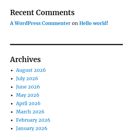
Recent Comments
A WordPress Commenter
on
Hello world!
Archives
August 2026
July 2026
June 2026
May 2026
April 2026
March 2026
February 2026
January 2026