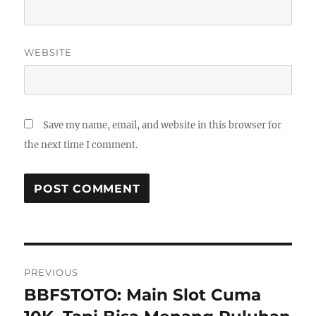
WEBSITE
Save my name, email, and website in this browser for
the next time I comment.
Post
PREVIOUS
navigation
BBFSTOTO: Main Slot Cuma
Previous
post: