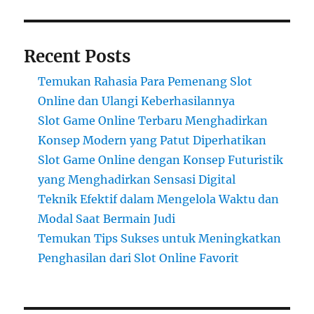
Recent Posts
Temukan Rahasia Para Pemenang Slot
Online dan Ulangi Keberhasilannya
Slot Game Online Terbaru Menghadirkan
Konsep Modern yang Patut Diperhatikan
Slot Game Online dengan Konsep Futuristik
yang Menghadirkan Sensasi Digital
Teknik Efektif dalam Mengelola Waktu dan
Modal Saat Bermain Judi
Temukan Tips Sukses untuk Meningkatkan
Penghasilan dari Slot Online Favorit