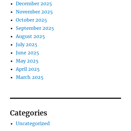
December 2025
November 2025
October 2025
September 2025
August 2025
July 2025
June 2025
May 2025
April 2025
March 2025
Categories
Uncategorized