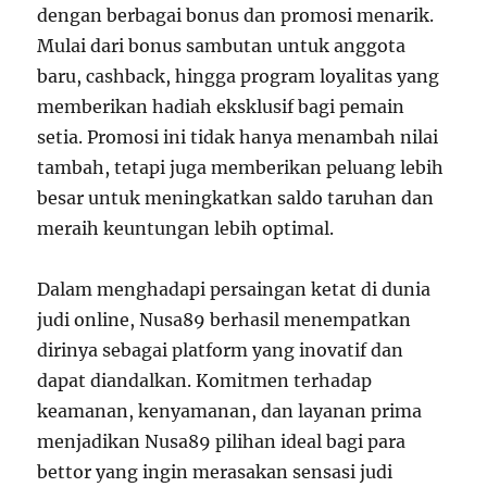
dengan berbagai bonus dan promosi menarik.
Mulai dari bonus sambutan untuk anggota
baru, cashback, hingga program loyalitas yang
memberikan hadiah eksklusif bagi pemain
setia. Promosi ini tidak hanya menambah nilai
tambah, tetapi juga memberikan peluang lebih
besar untuk meningkatkan saldo taruhan dan
meraih keuntungan lebih optimal.
Dalam menghadapi persaingan ketat di dunia
judi online, Nusa89 berhasil menempatkan
dirinya sebagai platform yang inovatif dan
dapat diandalkan. Komitmen terhadap
keamanan, kenyamanan, dan layanan prima
menjadikan Nusa89 pilihan ideal bagi para
bettor yang ingin merasakan sensasi judi