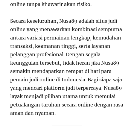
online tanpa khawatir akan risiko.
Secara keseluruhan, Nusa89 adalah situs judi
online yang menawarkan kombinasi sempurna
antara variasi permainan lengkap, kemudahan
transaksi, keamanan tinggi, serta layanan
pelanggan profesional. Dengan segala
keunggulan tersebut, tidak heran jika Nusa89
semakin mendapatkan tempat di hati para
pemain judi online di Indonesia. Bagi siapa saja
yang mencari platform judi terpercaya, Nusa89
layak menjadi pilihan utama untuk memulai
petualangan taruhan secara online dengan rasa
aman dan nyaman.