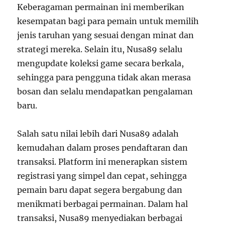
Keberagaman permainan ini memberikan
kesempatan bagi para pemain untuk memilih
jenis taruhan yang sesuai dengan minat dan
strategi mereka. Selain itu, Nusa89 selalu
mengupdate koleksi game secara berkala,
sehingga para pengguna tidak akan merasa
bosan dan selalu mendapatkan pengalaman
baru.
Salah satu nilai lebih dari Nusa89 adalah
kemudahan dalam proses pendaftaran dan
transaksi. Platform ini menerapkan sistem
registrasi yang simpel dan cepat, sehingga
pemain baru dapat segera bergabung dan
menikmati berbagai permainan. Dalam hal
transaksi, Nusa89 menyediakan berbagai