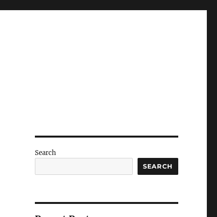
Search
SEARCH