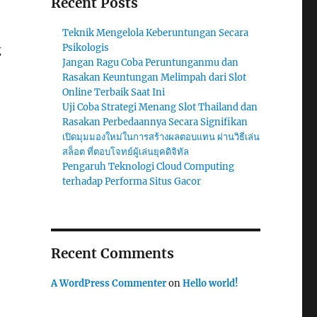
Recent Posts
Teknik Mengelola Keberuntungan Secara
Psikologis
g
Jangan Ragu Coba Peruntunganmu dan
Rasakan Keuntungan Melimpah dari Slot
Online Terbaik Saat Ini
Uji Coba Strategi Menang Slot Thailand dan
Rasakan Perbedaannya Secara Signifikan
เปิดมุมมองใหม่ในการสร้างผลตอบแทน ผ่านวิธีเล่น
สล็อต ที่ตอบโจทย์ผู้เล่นยุคดิจิทัล
Pengaruh Teknologi Cloud Computing
terhadap Performa Situs Gacor
Recent Comments
A WordPress Commenter
on
Hello world!