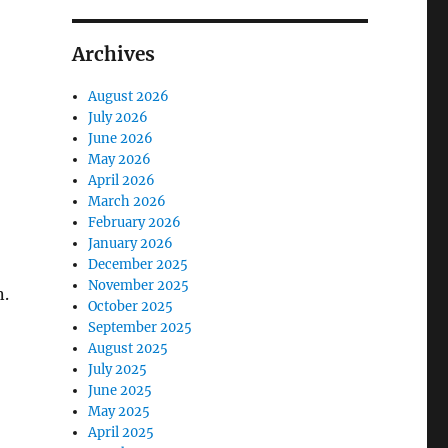
Archives
August 2026
July 2026
June 2026
May 2026
April 2026
March 2026
February 2026
January 2026
December 2025
November 2025
n.
October 2025
September 2025
August 2025
July 2025
June 2025
May 2025
April 2025