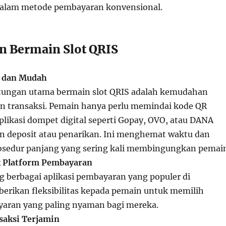
dalam metode pembayaran konvensional.
 Bermain Slot QRIS
t dan Mudah
ntungan utama bermain slot QRIS adalah kemudahan
 transaksi. Pemain hanya perlu memindai kode QR
ikasi dompet digital seperti Gopay, OVO, atau DANA
 deposit atau penarikan. Ini menghemat waktu dan
osedur panjang yang sering kali membingungkan pemai
k Platform Pembayaran
berbagai aplikasi pembayaran yang populer di
erikan fleksibilitas kepada pemain untuk memilih
aran yang paling nyaman bagi mereka.
aksi Terjamin