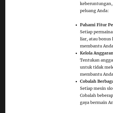
keberuntungan,
peluang Anda:
Pahami Fitur P
Setiap permainan
liar, atau bonus
membantu Anda
Kelola Anggaran
Tentukan angga
untuk tidak mel
membantu Anda 
Cobalah Berbaga
Setiap mesin sl
Cobalah bebera
gaya bermain An