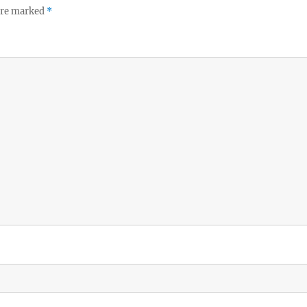
 are marked
*