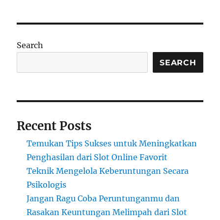
Keuntungan
Lebih
Stabil
dengan
Search
Memahami
Sistem
SEARCH
Bandar
Slot
Modern
Recent Posts
Temukan Tips Sukses untuk Meningkatkan
Penghasilan dari Slot Online Favorit
Teknik Mengelola Keberuntungan Secara
Psikologis
Jangan Ragu Coba Peruntunganmu dan
Rasakan Keuntungan Melimpah dari Slot