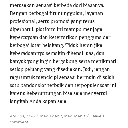
merasakan sensasi berbeda dari biasanya.
Dengan berbagai fitur unggulan, layanan
profesional, serta promosi yang terus
diperbarui, platform ini mampu menjaga
kepercayaan dan ketertarikan pengguna dari
berbagai latar belakang. Tidak heran jika
keberadaannya semakin dikenal luas, dan
banyak yang ingin bergabung serta menikmati
setiap peluang yang disediakan. Jadi, jangan
ragu untuk mencicipi sensasi bermain di salah
satu bandar slot terbaik dan terpopuler saat ini,
karena keberuntungan bisa saja menyertai
langkah Anda kapan saja.
Posted
Tags
April 30, 2026
madu genit
,
madugenit
Leave a
on
on
comment
Raih