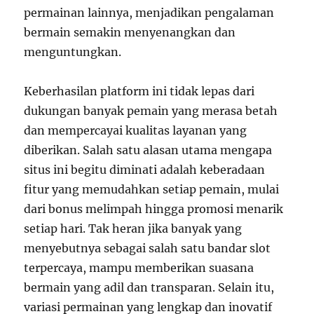
permainan lainnya, menjadikan pengalaman
bermain semakin menyenangkan dan
menguntungkan.
Keberhasilan platform ini tidak lepas dari
dukungan banyak pemain yang merasa betah
dan mempercayai kualitas layanan yang
diberikan. Salah satu alasan utama mengapa
situs ini begitu diminati adalah keberadaan
fitur yang memudahkan setiap pemain, mulai
dari bonus melimpah hingga promosi menarik
setiap hari. Tak heran jika banyak yang
menyebutnya sebagai salah satu bandar slot
terpercaya, mampu memberikan suasana
bermain yang adil dan transparan. Selain itu,
variasi permainan yang lengkap dan inovatif