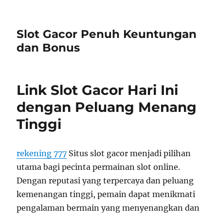
Slot Gacor Penuh Keuntungan
dan Bonus
Link Slot Gacor Hari Ini
dengan Peluang Menang
Tinggi
rekening 777
Situs slot gacor menjadi pilihan
utama bagi pecinta permainan slot online.
Dengan reputasi yang terpercaya dan peluang
kemenangan tinggi, pemain dapat menikmati
pengalaman bermain yang menyenangkan dan