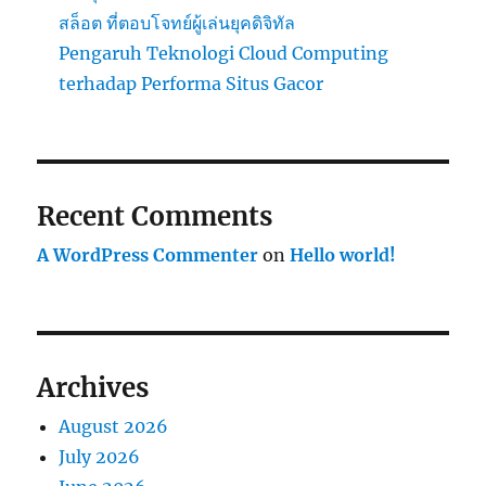
สล็อต ที่ตอบโจทย์ผู้เล่นยุคดิจิทัล
Pengaruh Teknologi Cloud Computing
terhadap Performa Situs Gacor
Recent Comments
A WordPress Commenter
on
Hello world!
Archives
August 2026
July 2026