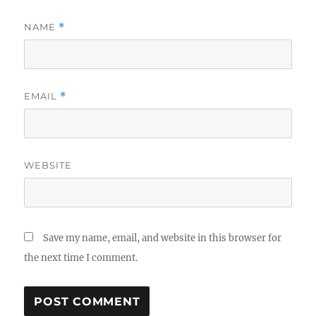
NAME
*
EMAIL
*
WEBSITE
Save my name, email, and website in this browser for
the next time I comment.