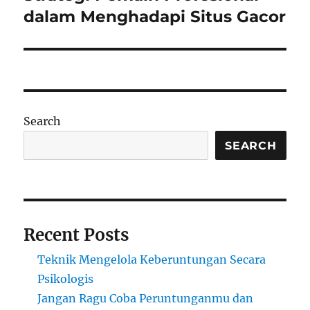
post:
dalam Menghadapi Situs Gacor
Search
SEARCH
Recent Posts
Teknik Mengelola Keberuntungan Secara
Psikologis
Jangan Ragu Coba Peruntunganmu dan