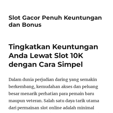
Slot Gacor Penuh Keuntungan
dan Bonus
Tingkatkan Keuntungan
Anda Lewat Slot 10K
dengan Cara Simpel
Dalam dunia perjudian daring yang semakin
berkembang, kemudahan akses dan peluang
besar menarik perhatian para pemain baru
maupun veteran. Salah satu daya tarik utama
dari permainan slot online adalah minimal