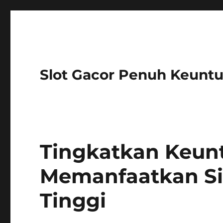
Slot Gacor Penuh Keunt
Tingkatkan Keun
Memanfaatkan Sit
Tinggi