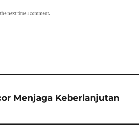
 the next time I comment.
cor Menjaga Keberlanjutan