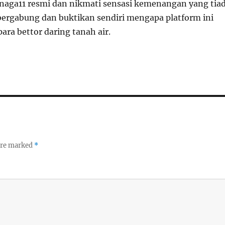
naga11 resmi dan nikmati sensasi kemenangan yang tia
bergabung dan buktikan sendiri mengapa platform ini
para bettor daring tanah air.
 are marked
*