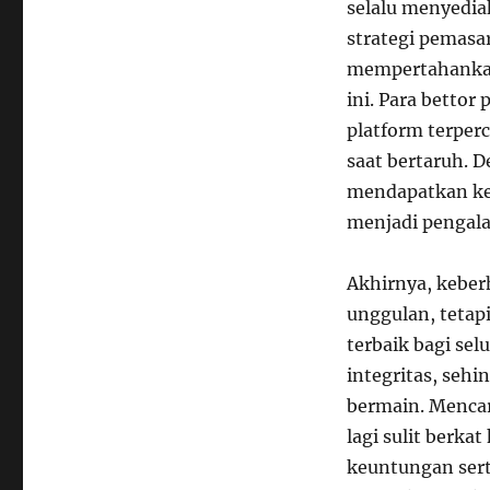
selalu menyedia
strategi pemasa
mempertahankan p
ini. Para bettor
platform terpe
saat bertaruh. 
mendapatkan keb
menjadi pengala
Akhirnya, keberh
unggulan, teta
terbaik bagi se
integritas, seh
bermain. Mencar
lagi sulit berk
keuntungan sert