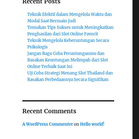
Recent Posts
Teknik Efektif dalam Mengelola Waktu dan
Modal Saat Bermain Judi
Temukan Tips Sukses untuk Meningkatkan
Penghasilan dari Slot Online Favorit
Teknik Mengelola Keberuntungan Secara
Psikologis
Jangan Ragu Coba Peruntunganmu dan
Rasakan Keuntungan Melimpah dari Slot
Online Terbaik Saat Ini
Uji Coba Strategi Menang Slot Thailand dan
Rasakan Perbedaannya Secara Signifikan
Recent Comments
A WordPress Commenter
on
Hello world!