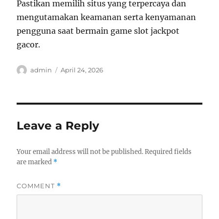
Pastikan memilih situs yang terpercaya dan
mengutamakan keamanan serta kenyamanan
pengguna saat bermain game slot jackpot
gacor.
Author
Posted
admin
April 24, 2026
on
Leave a Reply
Your email address will not be published.
Required fields
are marked
*
COMMENT
*