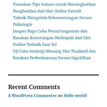
Temukan Tips Sukses untuk Meningkatkan
Penghasilan dari Slot Online Favorit
Teknik Mengelola Keberuntungan Secara
Psikologis
Jangan Ragu Coba Peruntunganmu dan
Rasakan Keuntungan Melimpah dari Slot
Online Terbaik Saat Ini
Uji Coba Strategi Menang Slot Thailand dan
Rasakan Perbedaannya Secara Signifikan
Recent Comments
A WordPress Commenter
on
Hello world!