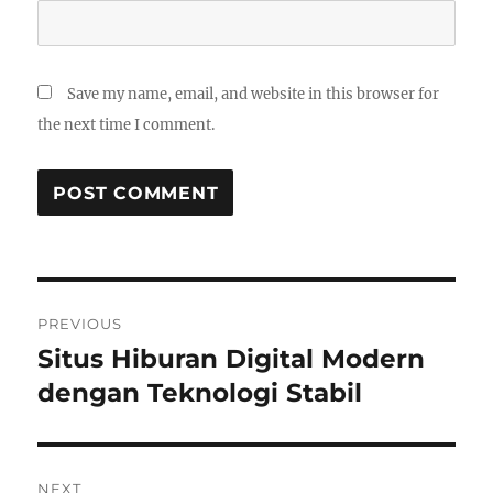
Save my name, email, and website in this browser for
the next time I comment.
Post
PREVIOUS
navigation
Situs Hiburan Digital Modern
Previous
post:
dengan Teknologi Stabil
NEXT