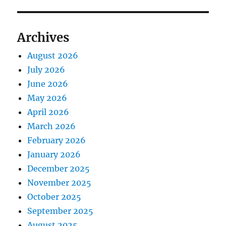
Archives
August 2026
July 2026
June 2026
May 2026
April 2026
March 2026
February 2026
January 2026
December 2025
November 2025
October 2025
September 2025
August 2025