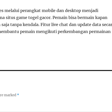
 melalui perangkat mobile dan desktop menjadi
a situs game togel gacor. Pemain bisa bermain kapan
 saja tanpa kendala. Fitur live chat dan update data seca
 membantu pemain mengikuti perkembangan permainan
.
 are marked
*