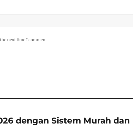
 the next time I comment.
2026 dengan Sistem Murah dan