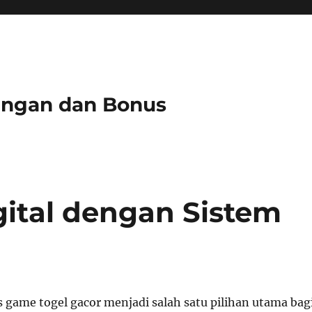
ungan dan Bonus
gital dengan Sistem
s game togel gacor menjadi salah satu pilihan utama bag