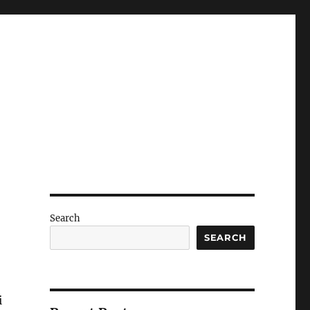
Search
SEARCH
i