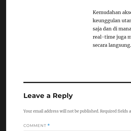
Kemudahan akses
keunggulan utam
saja dan di mana
real-time juga
secara langsung
Leave a Reply
Your email address will not be published.
Required fields
COMMENT
*