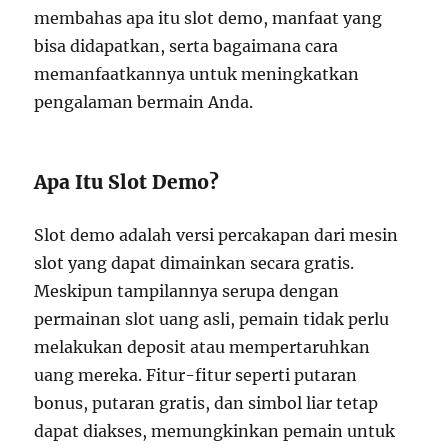
membahas apa itu slot demo, manfaat yang
bisa didapatkan, serta bagaimana cara
memanfaatkannya untuk meningkatkan
pengalaman bermain Anda.
Apa Itu Slot Demo?
Slot demo adalah versi percakapan dari mesin
slot yang dapat dimainkan secara gratis.
Meskipun tampilannya serupa dengan
permainan slot uang asli, pemain tidak perlu
melakukan deposit atau mempertaruhkan
uang mereka. Fitur-fitur seperti putaran
bonus, putaran gratis, dan simbol liar tetap
dapat diakses, memungkinkan pemain untuk