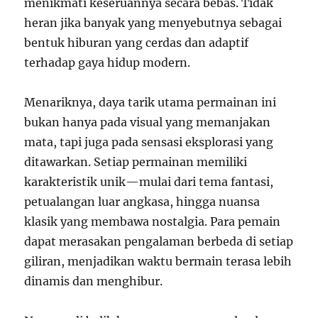
menikmati keseruannya secara bebas. Tidak
heran jika banyak yang menyebutnya sebagai
bentuk hiburan yang cerdas dan adaptif
terhadap gaya hidup modern.
Menariknya, daya tarik utama permainan ini
bukan hanya pada visual yang memanjakan
mata, tapi juga pada sensasi eksplorasi yang
ditawarkan. Setiap permainan memiliki
karakteristik unik—mulai dari tema fantasi,
petualangan luar angkasa, hingga nuansa
klasik yang membawa nostalgia. Para pemain
dapat merasakan pengalaman berbeda di setiap
giliran, menjadikan waktu bermain terasa lebih
dinamis dan menghibur.