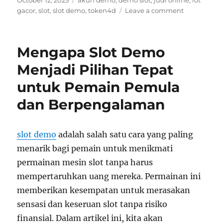
October 12, 2025
akun demo
,
demo slot
,
judi online
,
lot
on
on
gacor
,
slot
,
slot demo
,
token4d
Leave a comment
Inovasi
Seru
yang
Mengapa Slot Demo
Mengubah
Cara
Menjadi Pilihan Tepat
Orang
untuk Pemain Pemula
Menikmati
Dunia
dan Berpengalaman
Digital
slot demo
adalah salah satu cara yang paling
menarik bagi pemain untuk menikmati
permainan mesin slot tanpa harus
mempertaruhkan uang mereka. Permainan ini
memberikan kesempatan untuk merasakan
sensasi dan keseruan slot tanpa risiko
finansial. Dalam artikel ini, kita akan