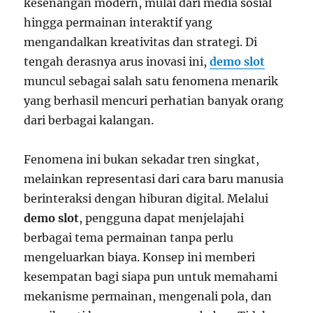
kesenangan modern, mulai dari media sosial
hingga permainan interaktif yang
mengandalkan kreativitas dan strategi. Di
tengah derasnya arus inovasi ini,
demo slot
muncul sebagai salah satu fenomena menarik
yang berhasil mencuri perhatian banyak orang
dari berbagai kalangan.
Fenomena ini bukan sekadar tren singkat,
melainkan representasi dari cara baru manusia
berinteraksi dengan hiburan digital. Melalui
demo slot
, pengguna dapat menjelajahi
berbagai tema permainan tanpa perlu
mengeluarkan biaya. Konsep ini memberi
kesempatan bagi siapa pun untuk memahami
mekanisme permainan, mengenali pola, dan