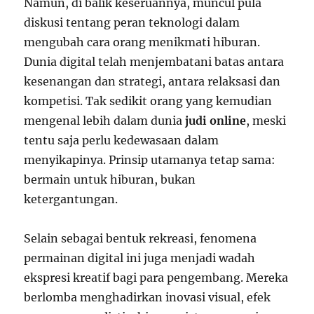
Namun, di balik keseruannya, muncul pula
diskusi tentang peran teknologi dalam
mengubah cara orang menikmati hiburan.
Dunia digital telah menjembatani batas antara
kesenangan dan strategi, antara relaksasi dan
kompetisi. Tak sedikit orang yang kemudian
mengenal lebih dalam dunia
judi online
, meski
tentu saja perlu kedewasaan dalam
menyikapinya. Prinsip utamanya tetap sama:
bermain untuk hiburan, bukan
ketergantungan.
Selain sebagai bentuk rekreasi, fenomena
permainan digital ini juga menjadi wadah
ekspresi kreatif bagi para pengembang. Mereka
berlomba menghadirkan inovasi visual, efek