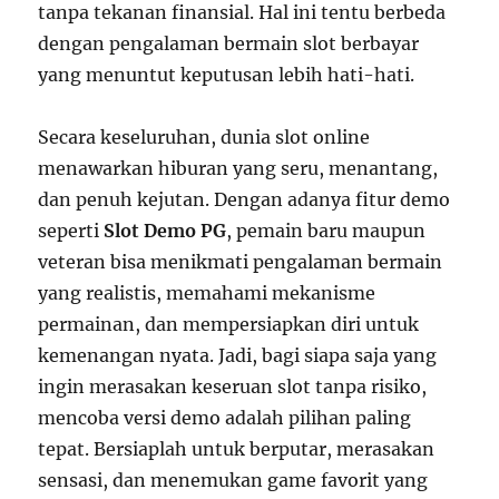
tanpa tekanan finansial. Hal ini tentu berbeda
dengan pengalaman bermain slot berbayar
yang menuntut keputusan lebih hati-hati.
Secara keseluruhan, dunia slot online
menawarkan hiburan yang seru, menantang,
dan penuh kejutan. Dengan adanya fitur demo
seperti
Slot Demo PG
, pemain baru maupun
veteran bisa menikmati pengalaman bermain
yang realistis, memahami mekanisme
permainan, dan mempersiapkan diri untuk
kemenangan nyata. Jadi, bagi siapa saja yang
ingin merasakan keseruan slot tanpa risiko,
mencoba versi demo adalah pilihan paling
tepat. Bersiaplah untuk berputar, merasakan
sensasi, dan menemukan game favorit yang