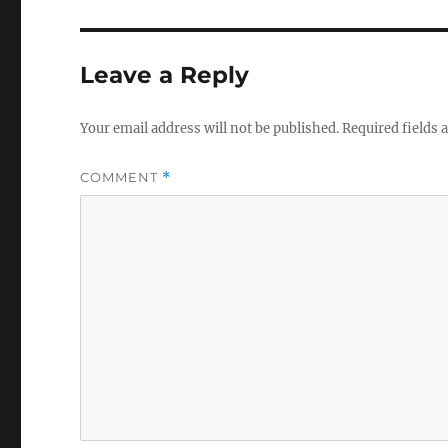
Leave a Reply
Your email address will not be published.
Required fields
COMMENT
*