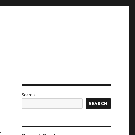
Search
SEARCH
h