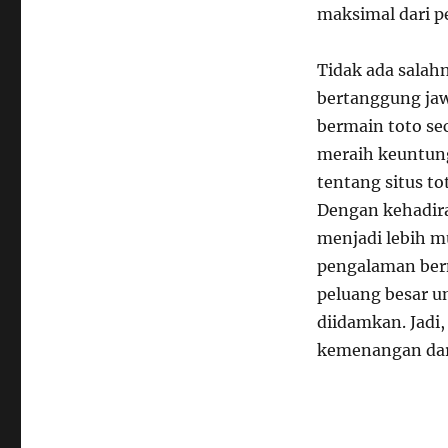
maksimal dari p
Tidak ada salah
bertanggung ja
bermain toto se
meraih keuntung
tentang situs t
Dengan kehadiran
menjadi lebih m
pengalaman ber
peluang besar u
diidamkan. Jadi,
kemenangan dari