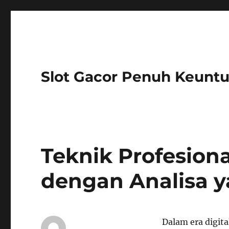
Slot Gacor Penuh Keunt
Teknik Profesion
dengan Analisa y
Dalam era digita