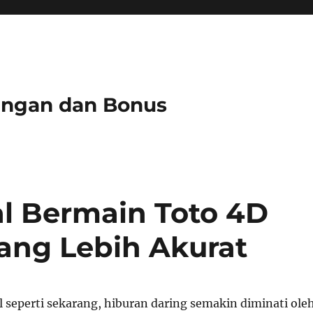
ungan dan Bonus
al Bermain Toto 4D
ang Lebih Akurat
l seperti sekarang, hiburan daring semakin diminati ole