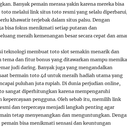
kan. Banyak pemain merasa yakin karena mereka bisa
toto melalui link situs toto resmi yang selalu diperbarui
erlu khawatir terjebak dalam situs palsu. Dengan
a bisa fokus menikmati setiap putaran dan
eluang meraih kemenangan besar secara cepat dan ama
vasi teknologi membuat toto slot semakin menarik dan
am tema dan fitur bonus yang ditawarkan mampu memika
emar judi daring. Banyak juga yang mengandalkan
aat bermain toto 4d untuk meraih hadiah utama yang
ncapai puluhan juta rupiah. Di dunia perjudian online,
oto sangat diperhitungkan karena mempengaruhi
kepercayaan pengguna. Oleh sebab itu, memilih link
 resmi dan terpercaya menjadi langkah penting agar
main tetap menyenangkan dan menguntungkan. Denga
p pemain bisa menikmati sensasi dan keuntungan