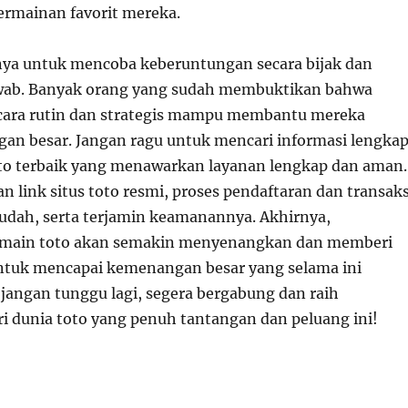
ermainan favorit mereka.
nya untuk mencoba keberuntungan secara bijak dan
wab. Banyak orang yang sudah membuktikan bahwa
cara rutin dan strategis mampu membantu mereka
an besar. Jangan ragu untuk mencari informasi lengka
oto terbaik yang menawarkan layanan lengkap dan aman.
 link situs toto resmi, proses pendaftaran dan transaks
udah, serta terjamin keamanannya. Akhirnya,
main toto akan semakin menyenangkan dan memberi
ntuk mencapai kemenangan besar yang selama ini
 jangan tunggu lagi, segera bergabung dan raih
 dunia toto yang penuh tantangan dan peluang ini!