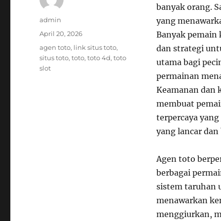
banyak orang. S
Author
admin
yang menawarka
Posted
April 20, 2026
Banyak pemain k
on
Tags
agen toto
,
link situs toto
,
dan strategi unt
situs toto
,
toto
,
toto 4d
,
toto
utama bagi peci
slot
permainan mena
Keamanan dan k
membuat pemain 
terpercaya yang
yang lancar dan
Agen toto berpe
berbagai permai
sistem taruhan 
menawarkan kem
menggiurkan, m