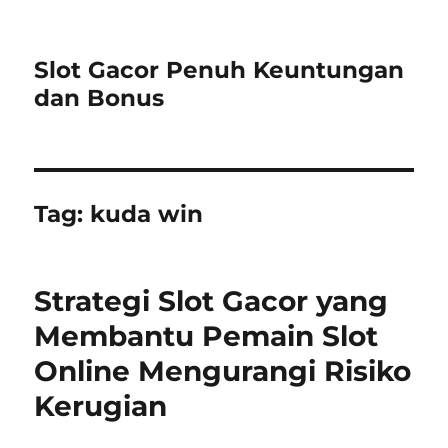
Slot Gacor Penuh Keuntungan
dan Bonus
Tag:
kuda win
Strategi Slot Gacor yang
Membantu Pemain Slot
Online Mengurangi Risiko
Kerugian