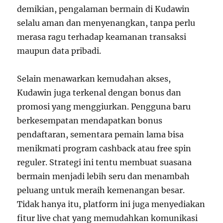
demikian, pengalaman bermain di Kudawin
selalu aman dan menyenangkan, tanpa perlu
merasa ragu terhadap keamanan transaksi
maupun data pribadi.
Selain menawarkan kemudahan akses,
Kudawin juga terkenal dengan bonus dan
promosi yang menggiurkan. Pengguna baru
berkesempatan mendapatkan bonus
pendaftaran, sementara pemain lama bisa
menikmati program cashback atau free spin
reguler. Strategi ini tentu membuat suasana
bermain menjadi lebih seru dan menambah
peluang untuk meraih kemenangan besar.
Tidak hanya itu, platform ini juga menyediakan
fitur live chat yang memudahkan komunikasi