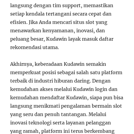
langsung dengan tim support, memastikan
setiap kendala tertangani secara cepat dan
efisien. Jika Anda mencari situs slot yang
menawarkan kenyamanan, inovasi, dan
peluang besar, Kudawin layak masuk daftar
rekomendasi utama.
Akhirnya, keberadaan Kudawin semakin
memperkuat posisi sebagai salah satu platform
terbaik di industri hiburan daring. Dengan
kemudahan akses melalui Kudawin login dan
kemudahan mendaftar Kudawin, siapa pun bisa
langsung menikmati pengalaman bermain slot
yang seru dan penuh tantangan. Melalui
inovasi teknologi serta layanan pelanggan
yang ramah, platform ini terus berkembang