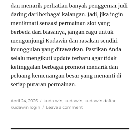
dan menarik perhatian banyak penggemar judi
daring dari berbagai kalangan. Jadi, jika ingin
menikmati sensasi permainan slot yang
berbeda dari biasanya, jangan ragu untuk
mengunjungi Kudawin dan rasakan sendiri
keunggulan yang ditawarkan. Pastikan Anda
selalu mengikuti update terbaru agar tidak
ketinggalan berbagai promosi menarik dan
peluang kemenangan besar yang menanti di
setiap putaran permainan.
Posted
Tags
April 24, 2026
kuda win
,
kudawin
,
kudawin daftar
,
on
on
kudawin login
Leave a comment
Strategi
Slot
Gacor
yang
Membantu