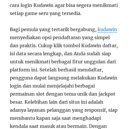
cara login Kudawin agar bisa segera menikmati
setiap game seru yang tersedia.
Bagi pemula yang tertarik bergabung,
kudawin
menyediakan opsi pendaftaran yang simpel
dan praktis. Cukup klik tombol Kudawin daftar,
isi data secara lengkap, dan Anda sudah siap
untuk menikmati berbagai fitur unggulan dari
platform ini. Setelah berhasil mendaftar,
pengguna dapat langsung melakukan Kudawin
login dan mulai menjelajahi berbagai
permainan slot dengan tema unik dan jackpot
besar. Kelebihan lain dari situs ini adalah
adanya layanan pelanggan yang responsif, siap
membantu kapan saja saat menghadapi
kendala saat masuk atau bermain. Dengan