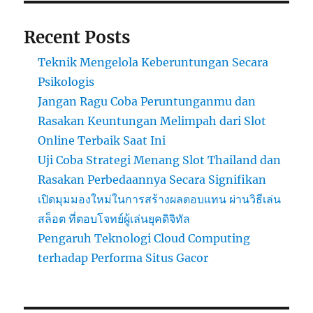
Recent Posts
Teknik Mengelola Keberuntungan Secara
Psikologis
Jangan Ragu Coba Peruntunganmu dan
Rasakan Keuntungan Melimpah dari Slot
Online Terbaik Saat Ini
Uji Coba Strategi Menang Slot Thailand dan
Rasakan Perbedaannya Secara Signifikan
เปิดมุมมองใหม่ในการสร้างผลตอบแทน ผ่านวิธีเล่น
สล็อต ที่ตอบโจทย์ผู้เล่นยุคดิจิทัล
Pengaruh Teknologi Cloud Computing
terhadap Performa Situs Gacor