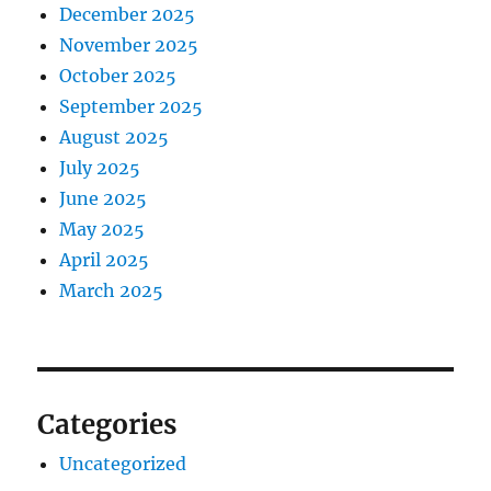
December 2025
November 2025
October 2025
September 2025
August 2025
July 2025
June 2025
May 2025
April 2025
March 2025
Categories
Uncategorized