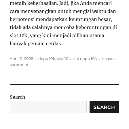
meraih keberhasilan. Jadi, jika Anda mencari
cara menyenangkan untuk mengisi waktu dan
berpotensi mendapatkan keuntungan besar,
tidak ada salahnya mencoba keberuntungan di
slot 10k, yang kini menjadi pilihan utama
banyak pemain cerdas.
Posted
Tags
April 11, 2026
depo 10k
,
slot 10k
,
slot depo 10k
Leave a
on
on
comment
Tingkatkan
Keuntungan
Anda
Lewat
Slot
Search
10K
dengan
SEARCH
Cara
Simpel