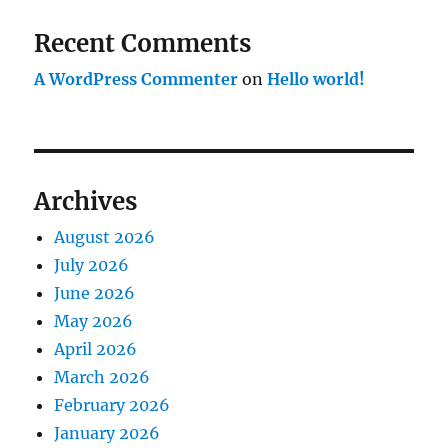
Recent Comments
A WordPress Commenter
on
Hello world!
Archives
August 2026
July 2026
June 2026
May 2026
April 2026
March 2026
February 2026
January 2026