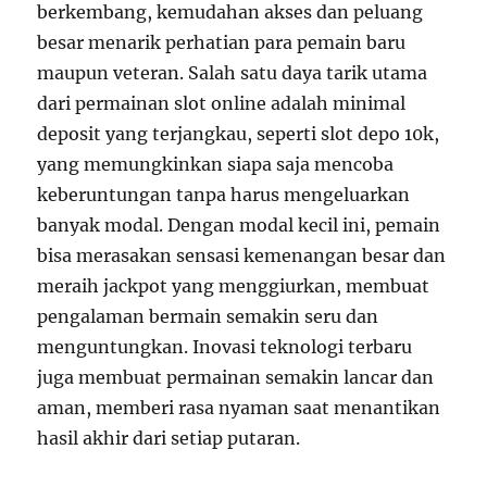
berkembang, kemudahan akses dan peluang
besar menarik perhatian para pemain baru
maupun veteran. Salah satu daya tarik utama
dari permainan slot online adalah minimal
deposit yang terjangkau, seperti slot depo 10k,
yang memungkinkan siapa saja mencoba
keberuntungan tanpa harus mengeluarkan
banyak modal. Dengan modal kecil ini, pemain
bisa merasakan sensasi kemenangan besar dan
meraih jackpot yang menggiurkan, membuat
pengalaman bermain semakin seru dan
menguntungkan. Inovasi teknologi terbaru
juga membuat permainan semakin lancar dan
aman, memberi rasa nyaman saat menantikan
hasil akhir dari setiap putaran.