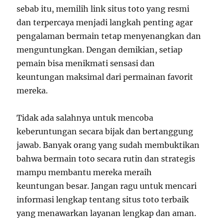
sebab itu, memilih link situs toto yang resmi
dan terpercaya menjadi langkah penting agar
pengalaman bermain tetap menyenangkan dan
menguntungkan. Dengan demikian, setiap
pemain bisa menikmati sensasi dan
keuntungan maksimal dari permainan favorit
mereka.
Tidak ada salahnya untuk mencoba
keberuntungan secara bijak dan bertanggung
jawab. Banyak orang yang sudah membuktikan
bahwa bermain toto secara rutin dan strategis
mampu membantu mereka meraih
keuntungan besar. Jangan ragu untuk mencari
informasi lengkap tentang situs toto terbaik
yang menawarkan layanan lengkap dan aman.