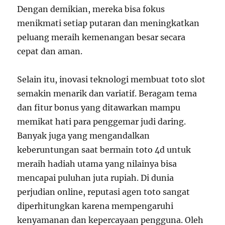
Dengan demikian, mereka bisa fokus
menikmati setiap putaran dan meningkatkan
peluang meraih kemenangan besar secara
cepat dan aman.
Selain itu, inovasi teknologi membuat toto slot
semakin menarik dan variatif. Beragam tema
dan fitur bonus yang ditawarkan mampu
memikat hati para penggemar judi daring.
Banyak juga yang mengandalkan
keberuntungan saat bermain toto 4d untuk
meraih hadiah utama yang nilainya bisa
mencapai puluhan juta rupiah. Di dunia
perjudian online, reputasi agen toto sangat
diperhitungkan karena mempengaruhi
kenyamanan dan kepercayaan pengguna. Oleh