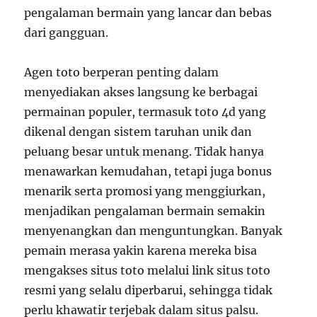
pengalaman bermain yang lancar dan bebas
dari gangguan.
Agen toto berperan penting dalam
menyediakan akses langsung ke berbagai
permainan populer, termasuk toto 4d yang
dikenal dengan sistem taruhan unik dan
peluang besar untuk menang. Tidak hanya
menawarkan kemudahan, tetapi juga bonus
menarik serta promosi yang menggiurkan,
menjadikan pengalaman bermain semakin
menyenangkan dan menguntungkan. Banyak
pemain merasa yakin karena mereka bisa
mengakses situs toto melalui link situs toto
resmi yang selalu diperbarui, sehingga tidak
perlu khawatir terjebak dalam situs palsu.