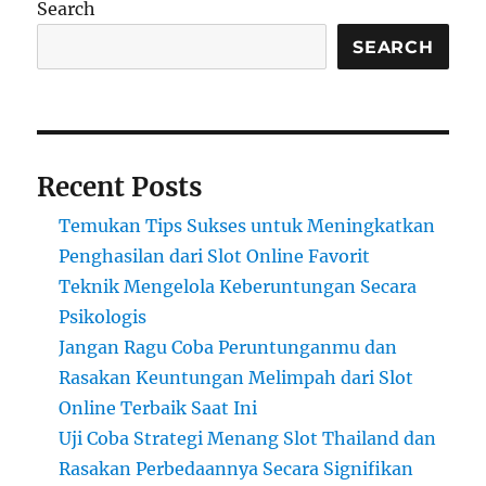
Search
dengan
Analisa
SEARCH
yang
Lebih
Akurat
Recent Posts
Temukan Tips Sukses untuk Meningkatkan
Penghasilan dari Slot Online Favorit
Teknik Mengelola Keberuntungan Secara
Psikologis
Jangan Ragu Coba Peruntunganmu dan
Rasakan Keuntungan Melimpah dari Slot
Online Terbaik Saat Ini
Uji Coba Strategi Menang Slot Thailand dan
Rasakan Perbedaannya Secara Signifikan