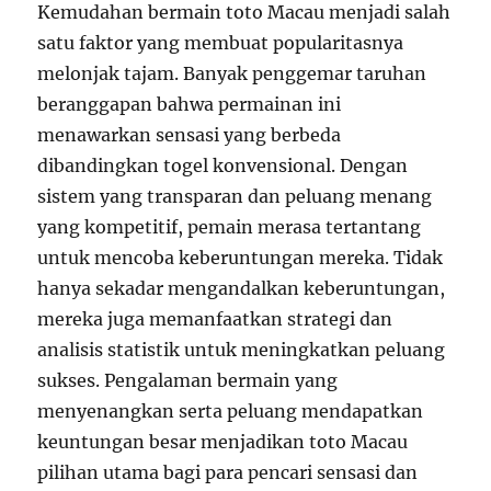
Kemudahan bermain toto Macau menjadi salah
satu faktor yang membuat popularitasnya
melonjak tajam. Banyak penggemar taruhan
beranggapan bahwa permainan ini
menawarkan sensasi yang berbeda
dibandingkan togel konvensional. Dengan
sistem yang transparan dan peluang menang
yang kompetitif, pemain merasa tertantang
untuk mencoba keberuntungan mereka. Tidak
hanya sekadar mengandalkan keberuntungan,
mereka juga memanfaatkan strategi dan
analisis statistik untuk meningkatkan peluang
sukses. Pengalaman bermain yang
menyenangkan serta peluang mendapatkan
keuntungan besar menjadikan toto Macau
pilihan utama bagi para pencari sensasi dan