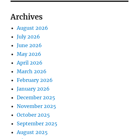
Archives
August 2026
July 2026
June 2026
May 2026
April 2026
March 2026
February 2026
January 2026
December 2025
November 2025
October 2025
September 2025
August 2025