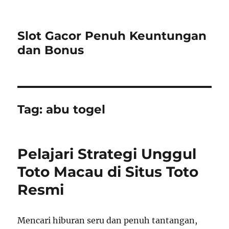
Slot Gacor Penuh Keuntungan
dan Bonus
Tag:
abu togel
Pelajari Strategi Unggul
Toto Macau di Situs Toto
Resmi
Mencari hiburan seru dan penuh tantangan,