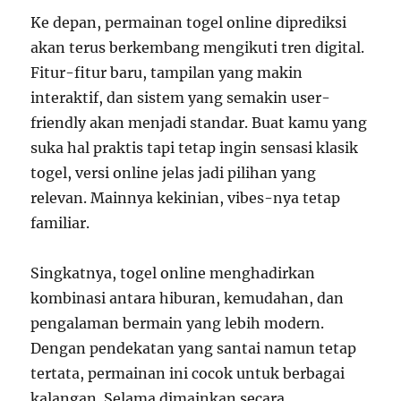
Ke depan, permainan togel online diprediksi
akan terus berkembang mengikuti tren digital.
Fitur-fitur baru, tampilan yang makin
interaktif, dan sistem yang semakin user-
friendly akan menjadi standar. Buat kamu yang
suka hal praktis tapi tetap ingin sensasi klasik
togel, versi online jelas jadi pilihan yang
relevan. Mainnya kekinian, vibes-nya tetap
familiar.
Singkatnya, togel online menghadirkan
kombinasi antara hiburan, kemudahan, dan
pengalaman bermain yang lebih modern.
Dengan pendekatan yang santai namun tetap
tertata, permainan ini cocok untuk berbagai
kalangan. Selama dimainkan secara