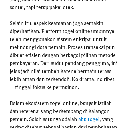
santai, tapi tetap pakai otak.
Selain itu, aspek keamanan juga semakin
diperhatikan. Platform togel online umumnya
telah menggunakan sistem enkripsi untuk
melindungi data pemain. Proses transaksi pun
dibuat efisien dengan berbagai pilihan metode
pembayaran. Dari sudut pandang pengguna, ini
jelas jadi nilai tambah karena bermain terasa
lebih aman dan terkendali. No drama, no ribet
—tinggal fokus ke permainan.
Dalam ekosistem togel online, banyak istilah
dan referensi yang berkembang di kalangan
pemain. Salah satunya adalah
abu togel
, yang
sering disebut sebagai bagian dari pembahasan