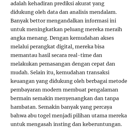
adalah kehadiran prediksi akurat yang
didukung oleh data dan analisis mendalam.
Banyak bettor mengandalkan informasi ini
untuk meningkatkan peluang mereka meraih
angka menang. Dengan kemudahan akses
melalui perangkat digital, mereka bisa
memantau hasil secara real-time dan
melakukan pemasangan dengan cepat dan
mudah. Selain itu, kemudahan transaksi
keuangan yang didukung oleh berbagai metode
pembayaran modern membuat pengalaman
bermain semakin menyenangkan dan tanpa
hambatan. Semakin banyak yang percaya
bahwa abu togel menjadi pilihan utama mereka
untuk mengasah insting dan keberuntungan.