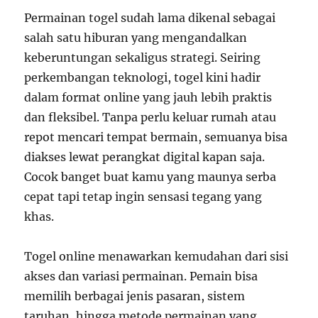
Permainan togel sudah lama dikenal sebagai
salah satu hiburan yang mengandalkan
keberuntungan sekaligus strategi. Seiring
perkembangan teknologi, togel kini hadir
dalam format online yang jauh lebih praktis
dan fleksibel. Tanpa perlu keluar rumah atau
repot mencari tempat bermain, semuanya bisa
diakses lewat perangkat digital kapan saja.
Cocok banget buat kamu yang maunya serba
cepat tapi tetap ingin sensasi tegang yang
khas.
Togel online menawarkan kemudahan dari sisi
akses dan variasi permainan. Pemain bisa
memilih berbagai jenis pasaran, sistem
taruhan, hingga metode permainan yang