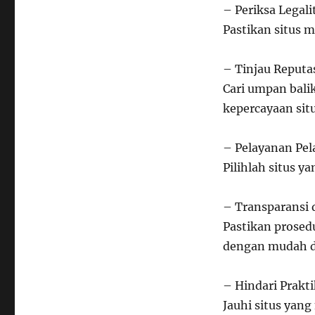
– Periksa Legali
Pastikan situs me
– Tinjau Reputa
Cari umpan bali
kepercayaan situ
– Pelayanan Pel
Pilihlah situs 
– Transparansi 
Pastikan prose
dengan mudah d
– Hindari Prakt
Jauhi situs yan