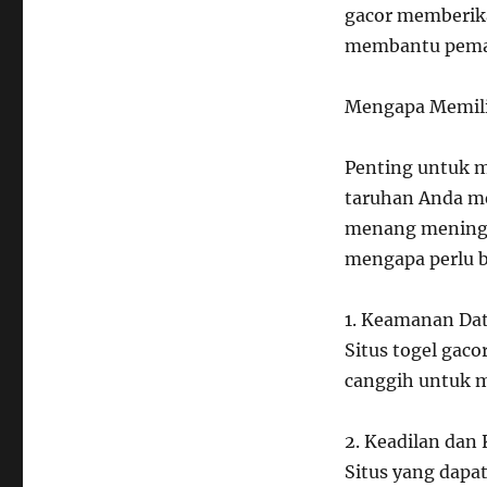
gacor memberika
membantu pemai
Mengapa Memilih
Penting untuk me
taruhan Anda me
menang meningka
mengapa perlu b
1. Keamanan Da
Situs togel gac
canggih untuk m
2. Keadilan dan
Situs yang dapa