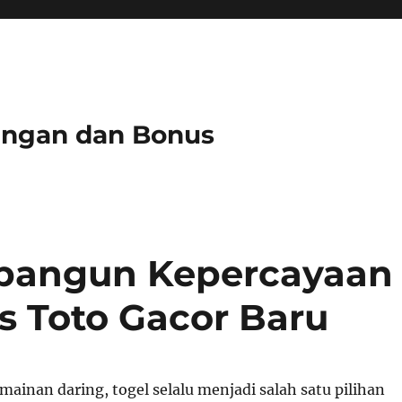
ungan dan Bonus
angun Kepercayaan
s Toto Gacor Baru
ainan daring, togel selalu menjadi salah satu pilihan