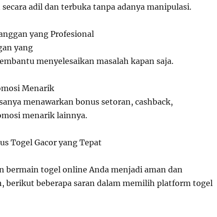
 secara adil dan terbuka tanpa adanya manipulasi.
anggan yang Profesional
gan yang
membantu menyelesaikan masalah kapan saja.
omosi Menarik
iasanya menawarkan bonus setoran, cashback,
omosi menarik lainnya.
tus Togel Gacor yang Tepat
n bermain togel online Anda menjadi aman dan
berikut beberapa saran dalam memilih platform togel