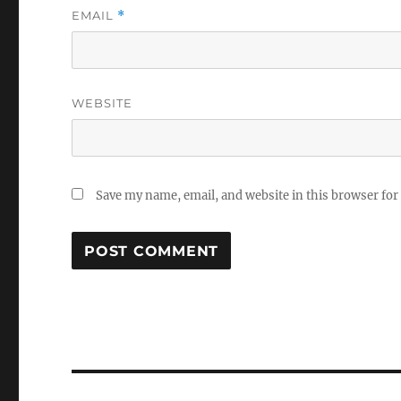
EMAIL
*
WEBSITE
Save my name, email, and website in this browser for
Post