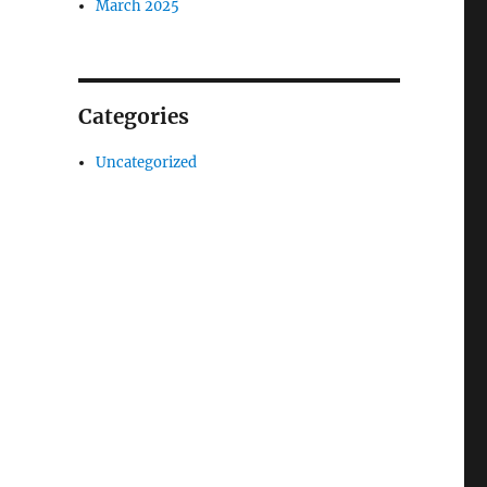
March 2025
Categories
Uncategorized