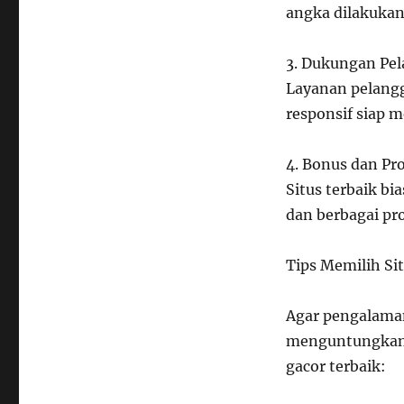
angka dilakukan
3. Dukungan Pel
Layanan pelang
responsif siap 
4. Bonus dan Pr
Situs terbaik b
dan berbagai pr
Tips Memilih Si
Agar pengalama
menguntungkan, 
gacor terbaik: