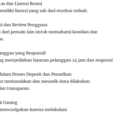
tas dan Lisensi Resmi
miliki lisensi yang sah dari otoritas terkait.
si dan Review Pengguna
k dari pemain lain untuk memahami keaslian dan
s.
anggan yang Responsif
yang menyediakan layanan pelanggan 24 jam dan responsif
dalam Proses Deposit dan Penarikan
dur memasukkan dan menarik dana dilakukan
an transparan.
ik Curang
g mencurigakan karena melakukan