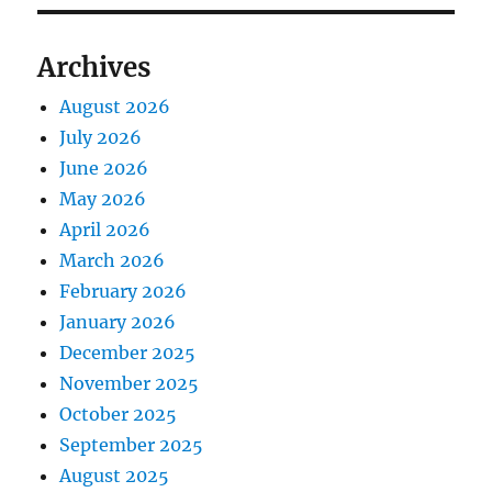
Archives
August 2026
July 2026
June 2026
May 2026
April 2026
March 2026
February 2026
January 2026
December 2025
November 2025
October 2025
September 2025
August 2025