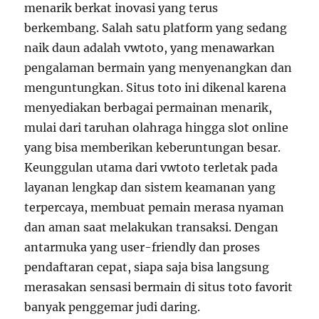
menarik berkat inovasi yang terus
berkembang. Salah satu platform yang sedang
naik daun adalah vwtoto, yang menawarkan
pengalaman bermain yang menyenangkan dan
menguntungkan. Situs toto ini dikenal karena
menyediakan berbagai permainan menarik,
mulai dari taruhan olahraga hingga slot online
yang bisa memberikan keberuntungan besar.
Keunggulan utama dari vwtoto terletak pada
layanan lengkap dan sistem keamanan yang
terpercaya, membuat pemain merasa nyaman
dan aman saat melakukan transaksi. Dengan
antarmuka yang user-friendly dan proses
pendaftaran cepat, siapa saja bisa langsung
merasakan sensasi bermain di situs toto favorit
banyak penggemar judi daring.