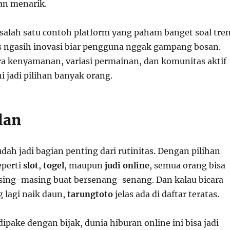
dan menarik.
 salah satu contoh platform yang paham banget soal tre
us ngasih inovasi biar pengguna nggak gampang bosan.
a kenyamanan, variasi permainan, dan komunitas aktif
ni jadi pilihan banyak orang.
lan
udah jadi bagian penting dari rutinitas. Dengan pilihan
eperti
slot
,
togel
, maupun
judi online
, semua orang bisa
ing-masing buat bersenang-senang. Dan kalau bicara
 lagi naik daun,
tarungtoto
jelas ada di daftar teratas.
dipake dengan bijak, dunia hiburan online ini bisa jadi