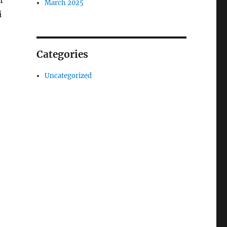
r
March 2025
i
Categories
Uncategorized