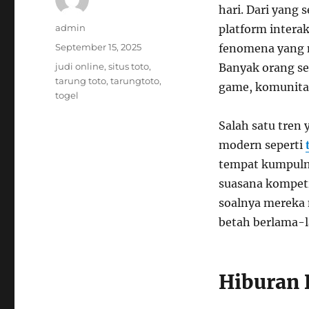
hari. Dari yang 
Author
admin
platform interak
Posted
September 15, 2025
fenomena yang n
on
Tags
judi online
,
situs toto
,
Banyak orang se
tarung toto
,
tarungtoto
,
game, komunitas
togel
Salah satu tren
modern seperti
tempat kumpulny
suasana kompeti
soalnya mereka 
betah berlama-
Hiburan D