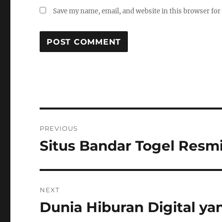
Save my name, email, and website in this browser for
Post
PREVIOUS
navigation
Situs Bandar Togel Resm
Previous
post:
NEXT
Dunia Hiburan Digital y
Next
post: