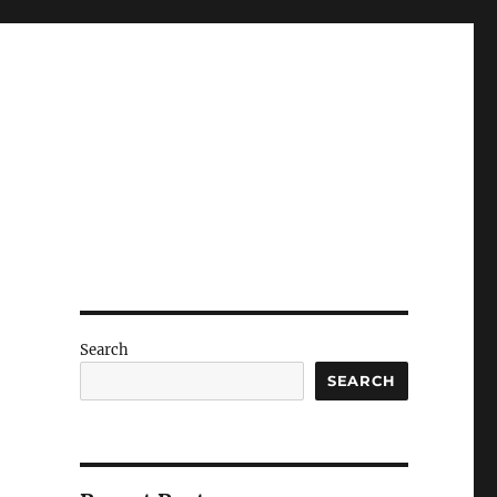
Search
SEARCH