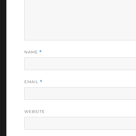
NAME
*
EMAIL
*
WEBSITE