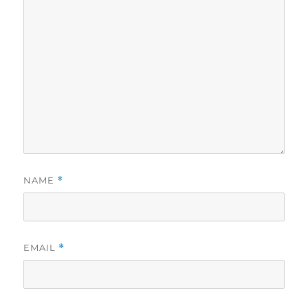
NAME
*
EMAIL
*