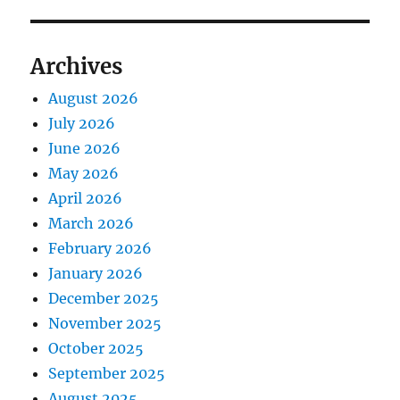
Archives
August 2026
July 2026
June 2026
May 2026
April 2026
March 2026
February 2026
January 2026
December 2025
November 2025
October 2025
September 2025
August 2025