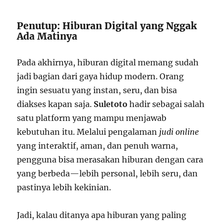
Penutup: Hiburan Digital yang Nggak
Ada Matinya
Pada akhirnya, hiburan digital memang sudah
jadi bagian dari gaya hidup modern. Orang
ingin sesuatu yang instan, seru, dan bisa
diakses kapan saja.
Suletoto
hadir sebagai salah
satu platform yang mampu menjawab
kebutuhan itu. Melalui pengalaman
judi online
yang interaktif, aman, dan penuh warna,
pengguna bisa merasakan hiburan dengan cara
yang berbeda—lebih personal, lebih seru, dan
pastinya lebih kekinian.
Jadi, kalau ditanya apa hiburan yang paling