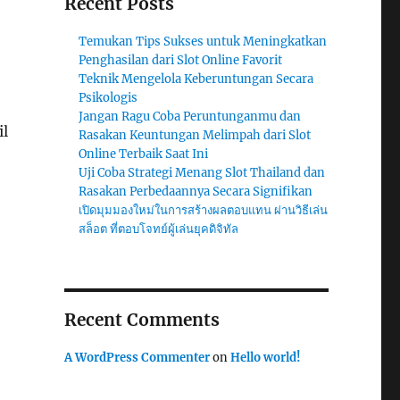
Recent Posts
Temukan Tips Sukses untuk Meningkatkan
Penghasilan dari Slot Online Favorit
Teknik Mengelola Keberuntungan Secara
Psikologis
Jangan Ragu Coba Peruntunganmu dan
il
Rasakan Keuntungan Melimpah dari Slot
Online Terbaik Saat Ini
Uji Coba Strategi Menang Slot Thailand dan
Rasakan Perbedaannya Secara Signifikan
เปิดมุมมองใหม่ในการสร้างผลตอบแทน ผ่านวิธีเล่น
สล็อต ที่ตอบโจทย์ผู้เล่นยุคดิจิทัล
Recent Comments
A WordPress Commenter
on
Hello world!