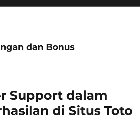
ungan dan Bonus
r Support dalam
asilan di Situs Toto