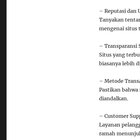
– Reputasi dan 
Tanyakan tentan
mengenai situs 
– Transparansi 
Situs yang terb
biasanya lebih 
– Metode Trans
Pastikan bahwa
diandalkan.
– Customer Supp
Layanan pelang
ramah menunjukk