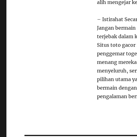
alih mengejar k
– Istirahat Seca
Jangan bermain t
terjebak dalam 
Situs toto gaco
penggemar toge
menang mereka. 
menyeluruh, sert
pilihan utama ya
bermain dengan 
pengalaman ber