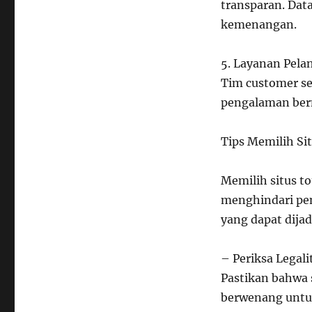
transparan. Da
kemenangan.
5. Layanan Pela
Tim customer s
pengalaman ber
Tips Memilih Si
Memilih situs t
menghindari pen
yang dapat dija
– Periksa Legali
Pastikan bahwa s
berwenang untu