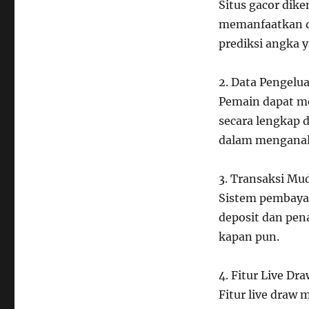
Situs gacor dik
memanfaatkan da
prediksi angka y
2. Data Pengelu
Pemain dapat me
secara lengkap 
dalam menganali
3. Transaksi M
Sistem pembayar
deposit dan pe
kapan pun.
4. Fitur Live Dra
Fitur live draw