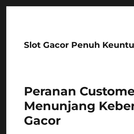
Slot Gacor Penuh Keunt
Peranan Custome
Menunjang Keberh
Gacor