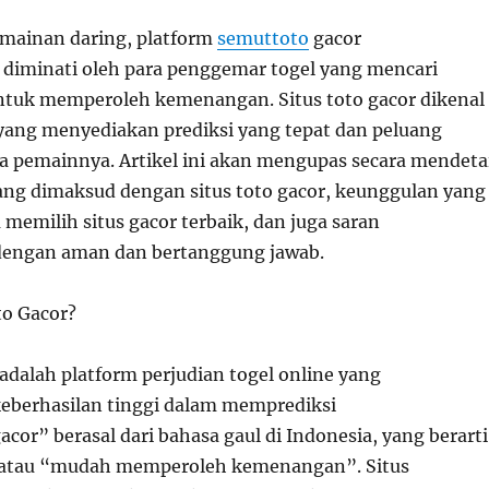
mainan daring, platform
semuttoto
gacor
diminati oleh para penggemar togel yang mencari
ntuk memperoleh kemenangan. Situs toto gacor dikenal
yang menyediakan prediksi yang tepat dan peluang
ra pemainnya. Artikel ini akan mengupas secara mendeta
ng dimaksud dengan situs toto gacor, keunggulan yang
 memilih situs gacor terbaik, dan juga saran
dengan aman dan bertanggung jawab.
to Gacor?
 adalah platform perjudian togel online yang
keberhasilan tinggi dalam memprediksi
gacor” berasal dari bahasa gaul di Indonesia, yang berarti
” atau “mudah memperoleh kemenangan”. Situs