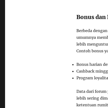
Bonus dan 
Berbeda dengan 
umumnya memberi
lebih menguntu
Contoh bonus ya
Bonus harian de
Cashback mingg
Program loyalita
Data dari foru
lebih sering di
ketentuan rumit