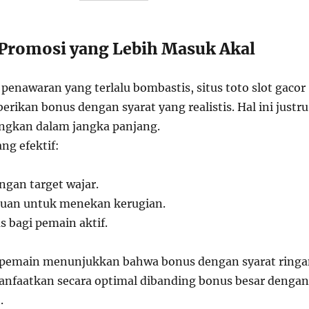
Promosi yang Lebih Masuk Akal
penawaran yang terlalu bombastis, situs toto slot gacor
kan bonus dengan syarat yang realistis. Hal ini justru
ngkan dalam jangka panjang.
ng efektif:
ngan target wajar.
uan untuk menekan kerugian.
s bagi pemain aktif.
m pemain menunjukkan bahwa bonus dengan syarat ring
manfaatkan secara optimal dibanding bonus besar dengan
.