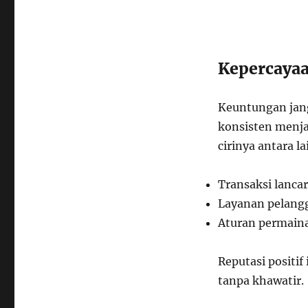
Kepercayaa
Keuntungan jang
konsisten menja
cirinya antara la
Transaksi lancar
Layanan pelangg
Aturan permaina
Reputasi positi
tanpa khawatir.