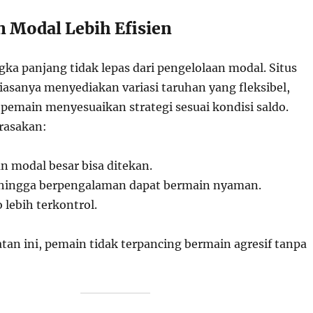
Modal Lebih Efisien
ka panjang tidak lepas dari pengelolaan modal. Situs
biasanya menyediakan variasi taruhan yang fleksibel,
main menyesuaikan strategi sesuai kondisi saldo.
rasakan:
n modal besar bisa ditekan.
hingga berpengalaman dapat bermain nyaman.
 lebih terkontrol.
an ini, pemain tidak terpancing bermain agresif tanpa