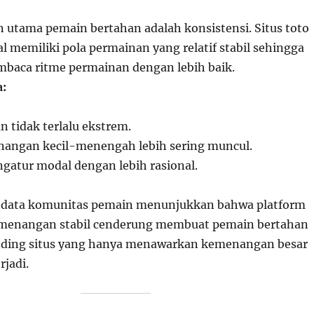
n utama pemain bertahan adalah konsistensi. Situs toto
al memiliki pola permainan yang relatif stabil sehingga
baca ritme permainan dengan lebih baik.
a:
 tidak terlalu ekstrem.
nangan kecil-menengah lebih sering muncul.
gatur modal dengan lebih rasional.
, data komunitas pemain menunjukkan bahwa platform
emenangan stabil cenderung membuat pemain bertahan
anding situs yang hanya menawarkan kemenangan besar
jadi.