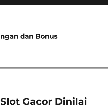
ungan dan Bonus
Slot Gacor Dinilai