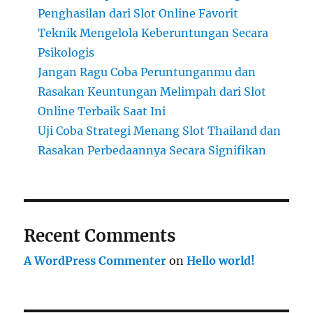
Penghasilan dari Slot Online Favorit
Teknik Mengelola Keberuntungan Secara
Psikologis
Jangan Ragu Coba Peruntunganmu dan
Rasakan Keuntungan Melimpah dari Slot
Online Terbaik Saat Ini
Uji Coba Strategi Menang Slot Thailand dan
Rasakan Perbedaannya Secara Signifikan
Recent Comments
A WordPress Commenter
on
Hello world!