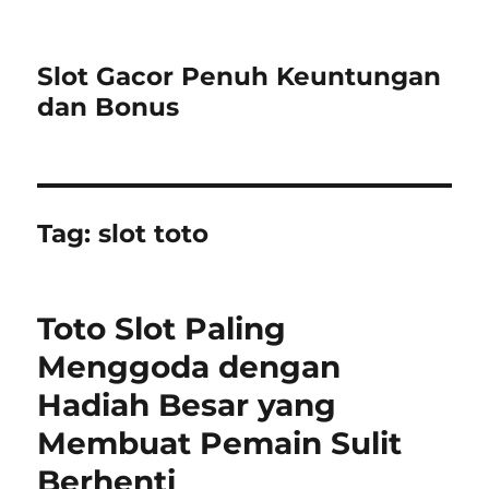
Slot Gacor Penuh Keuntungan
dan Bonus
Tag:
slot toto
Toto Slot Paling
Menggoda dengan
Hadiah Besar yang
Membuat Pemain Sulit
Berhenti