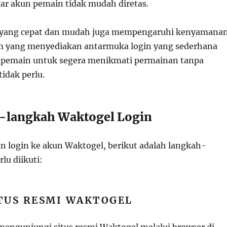
r akun pemain tidak mudah diretas.
in yang cepat dan mudah juga mempengaruhi kenyamana
rm yang menyediakan antarmuka login yang sederhana
emain untuk segera menikmati permainan tanpa
idak perlu.
-langkah Waktogel Login
 login ke akun Waktogel, berikut adalah langkah-
lu diikuti:
TUS RESMI WAKTOGEL