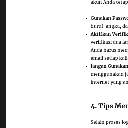
akun Anda teta
Gunakan Passwo
huruf, angka, d
Aktifkan Verifi
verifikasi dua 
Anda harus mem
email setiap kal
Jangan Gunakan
menggunakan jar
internet yang a
4. Tips Me
Selain proses lo