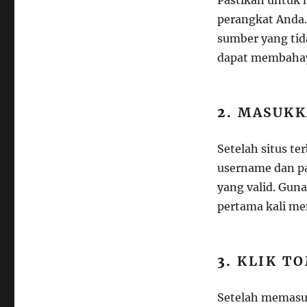
Pastikan untuk 
perangkat Anda. 
sumber yang tida
dapat membahay
2.
MASUKK
Setelah situs 
username dan pa
yang valid. Gun
pertama kali m
3.
KLIK T
Setelah memasuk