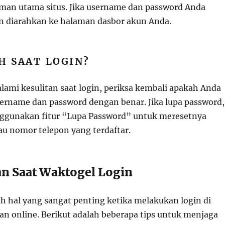
an utama situs. Jika username dan password Anda
n diarahkan ke halaman dasbor akun Anda.
H SAAT LOGIN?
lami kesulitan saat login, periksa kembali apakah Anda
rname dan password dengan benar. Jika lupa password,
ggunakan fitur “Lupa Password” untuk meresetnya
au nomor telepon yang terdaftar.
n Saat Waktogel Login
 hal yang sangat penting ketika melakukan login di
an online. Berikut adalah beberapa tips untuk menjaga