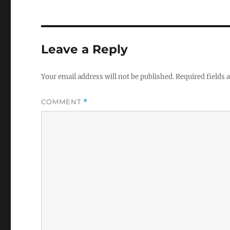
Leave a Reply
Your email address will not be published.
Required fields
COMMENT
*