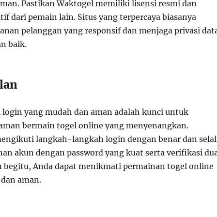
aman. Pastikan Waktogel memiliki lisensi resmi dan
tif dari pemain lain. Situs yang terpercaya biasanya
nan pelanggan yang responsif dan menjaga privasi dat
n baik.
lan
 login yang mudah dan aman adalah kunci untuk
aman bermain togel online yang menyenangkan.
engikuti langkah-langkah login dengan benar dan sela
n akun dengan password yang kuat serta verifikasi du
 begitu, Anda dapat menikmati permainan togel online
 dan aman.