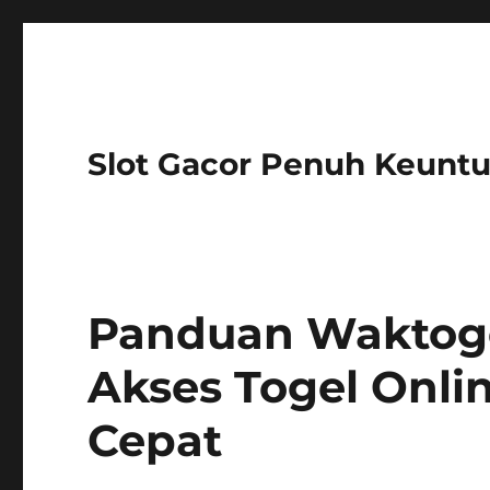
Slot Gacor Penuh Keunt
Panduan Waktoge
Akses Togel Onl
Cepat