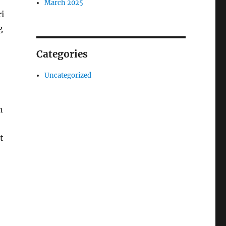
March 2025
i
g
Categories
Uncategorized
n
t