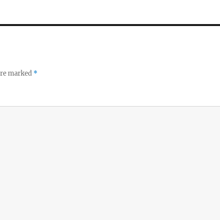
 are marked
*