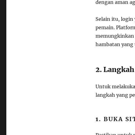
dengan aman aga
Selain itu, log
pemain. Platfo
memungkinkan p
hambatan yang t
2. Langkah
Untuk melakukan
langkah yang per
1.
BUKA SI