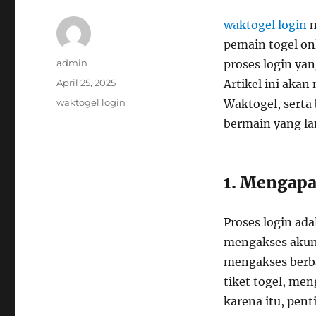
waktogel login
m
pemain togel onl
Author
admin
proses login ya
Posted
April 25, 2025
Artikel ini aka
on
Tags
waktogel login
Waktogel, serta
bermain yang la
1. Mengapa
Proses login ad
mengakses akun p
mengakses berbag
tiket togel, men
karena itu, pen