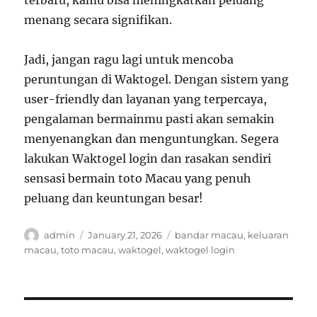
terbaru, kamu bisa meningkatkan peluang
menang secara signifikan.
Jadi, jangan ragu lagi untuk mencoba
peruntungan di Waktogel. Dengan sistem yang
user-friendly dan layanan yang terpercaya,
pengalaman bermainmu pasti akan semakin
menyenangkan dan menguntungkan. Segera
lakukan Waktogel login dan rasakan sendiri
sensasi bermain toto Macau yang penuh
peluang dan keuntungan besar!
Author
Posted
Tags
admin
January 21, 2026
bandar macau
,
keluaran
on
macau
,
toto macau
,
waktogel
,
waktogel login