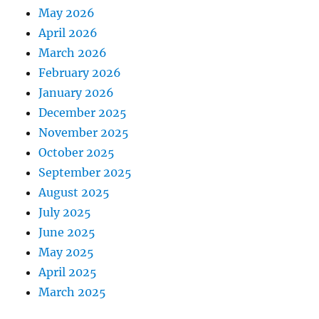
May 2026
April 2026
March 2026
February 2026
January 2026
December 2025
November 2025
October 2025
September 2025
August 2025
July 2025
June 2025
May 2025
April 2025
March 2025