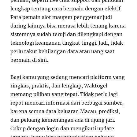
pemain, seperti live chat support dan panduan
lengkap tentang cara bermain dengan efektif.
Para pemain slot maupun penggemar judi
daring lainnya bisa merasa lebih tenang karena
sistemnya sudah teruji dan dilengkapi dengan
teknologi keamanan tingkat tinggi. Jadi, tidak
perlu takut kehilangan data atau uang saat
bermain di sini.
Bagi kamu yang sedang mencari platform yang
ringkas, praktis, dan lengkap, Waktogel
memang pilihan yang tepat. Tidak perlu lagi
repot mencari informasi dari berbagai sumber,
karena semua data keluaran Macau, prediksi,
dan peluang kemenangan ada di ujung jari.
Cukup dengan login dan mengikuti update