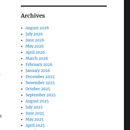
Archives
August 2026
July 2026
June 2026
May 2026
April 2026
March 2026
February 2026
January 2026
r
December 2025
November 2025
October 2025
September 2025
August 2025
July 2025
June 2025
n
May 2025
April 2025