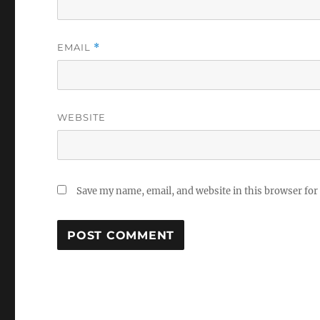
EMAIL
*
WEBSITE
Save my name, email, and website in this browser for