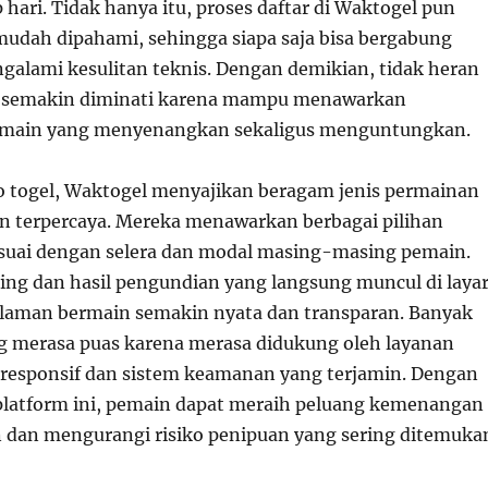
p hari. Tidak hanya itu, proses daftar di Waktogel pun
mudah dipahami, sehingga siapa saja bisa bergabung
galami kesulitan teknis. Dengan demikian, tidak heran
ni semakin diminati karena mampu menawarkan
main yang menyenangkan sekaligus menguntungkan.
to togel, Waktogel menyajikan beragam jenis permainan
n terpercaya. Mereka menawarkan berbagai pilihan
suai dengan selera dan modal masing-masing pemain.
ming dan hasil pengundian yang langsung muncul di laya
aman bermain semakin nyata dan transparan. Banyak
g merasa puas karena merasa didukung oleh layanan
responsif dan sistem keamanan yang terjamin. Dengan
latform ini, pemain dapat meraih peluang kemenangan
n dan mengurangi risiko penipuan yang sering ditemuka