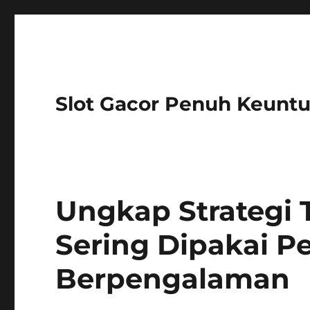
Slot Gacor Penuh Keunt
Ungkap Strategi 
Sering Dipakai P
Berpengalaman