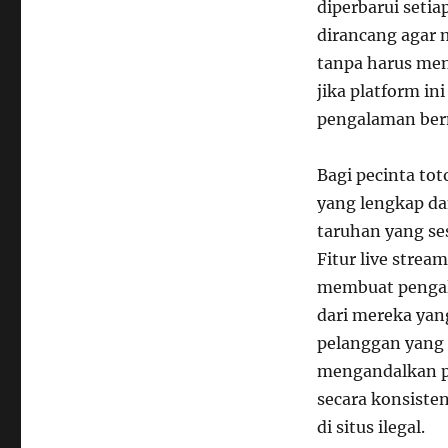
diperbarui setia
dirancang agar 
tanpa harus men
jika platform i
pengalaman ber
Bagi pecinta to
yang lengkap da
taruhan yang se
Fitur live strea
membuat pengal
dari mereka yan
pelanggan yang 
mengandalkan p
secara konsiste
di situs ilegal.