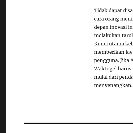
Tidak dapat di
cara orang meni
depan inovasi in
melakukan taruh
Kunci utama keb
memberikan lay
pengguna. Jika 
Waktogel harus 
mulai dari pend
menyenangkan.