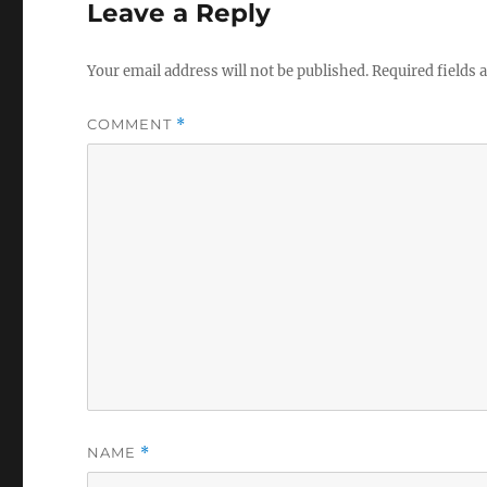
Leave a Reply
Your email address will not be published.
Required fields
COMMENT
*
NAME
*