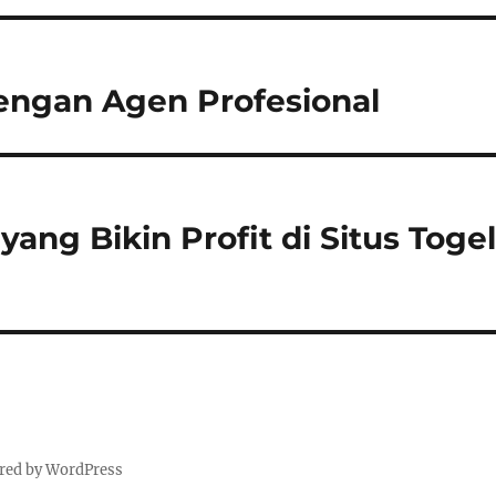
 dengan Agen Profesional
ang Bikin Profit di Situs Toge
red by WordPress