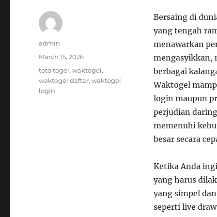
Bersaing di duni
yang tengah ram
Author
admin
menawarkan pen
Posted
March 15, 2026
mengasyikkan, m
on
Tags
toto togel
,
waktogel
,
berbagai kalang
waktogel daftar
,
waktogel
Waktogel mamp
login
login maupun pr
perjudian darin
memenuhi kebut
besar secara ce
Ketika Anda ing
yang harus dila
yang simpel dan
seperti live dra