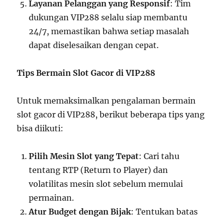
Layanan Pelanggan yang Responsif
: Tim
dukungan VIP288 selalu siap membantu
24/7, memastikan bahwa setiap masalah
dapat diselesaikan dengan cepat.
Tips Bermain Slot Gacor di VIP288
Untuk memaksimalkan pengalaman bermain
slot gacor di VIP288, berikut beberapa tips yang
bisa diikuti:
Pilih Mesin Slot yang Tepat
: Cari tahu
tentang RTP (Return to Player) dan
volatilitas mesin slot sebelum memulai
permainan.
Atur Budget dengan Bijak
: Tentukan batas