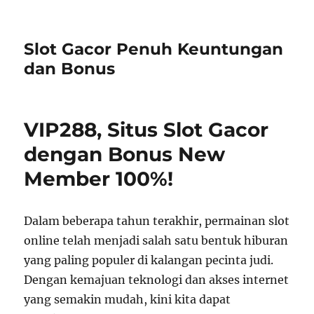
Slot Gacor Penuh Keuntungan
dan Bonus
VIP288, Situs Slot Gacor
dengan Bonus New
Member 100%!
Dalam beberapa tahun terakhir, permainan slot
online telah menjadi salah satu bentuk hiburan
yang paling populer di kalangan pecinta judi.
Dengan kemajuan teknologi dan akses internet
yang semakin mudah, kini kita dapat