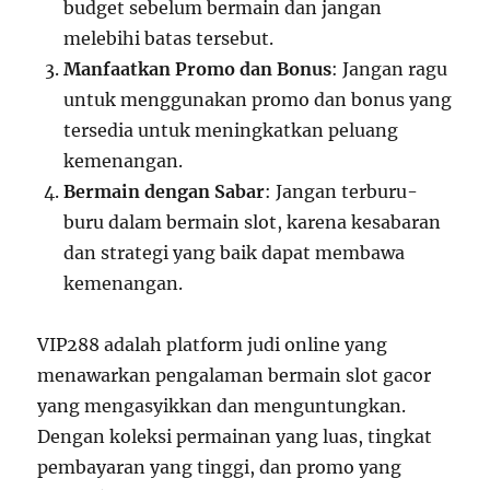
budget sebelum bermain dan jangan
melebihi batas tersebut.
Manfaatkan Promo dan Bonus
: Jangan ragu
untuk menggunakan promo dan bonus yang
tersedia untuk meningkatkan peluang
kemenangan.
Bermain dengan Sabar
: Jangan terburu-
buru dalam bermain slot, karena kesabaran
dan strategi yang baik dapat membawa
kemenangan.
VIP288 adalah platform judi online yang
menawarkan pengalaman bermain slot gacor
yang mengasyikkan dan menguntungkan.
Dengan koleksi permainan yang luas, tingkat
pembayaran yang tinggi, dan promo yang