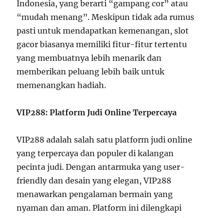
Indonesia, yang berarti “gampang cor” atau
“mudah menang”. Meskipun tidak ada rumus
pasti untuk mendapatkan kemenangan, slot
gacor biasanya memiliki fitur-fitur tertentu
yang membuatnya lebih menarik dan
memberikan peluang lebih baik untuk
memenangkan hadiah.
VIP288: Platform Judi Online Terpercaya
VIP288 adalah salah satu platform judi online
yang terpercaya dan populer di kalangan
pecinta judi. Dengan antarmuka yang user-
friendly dan desain yang elegan, VIP288
menawarkan pengalaman bermain yang
nyaman dan aman. Platform ini dilengkapi