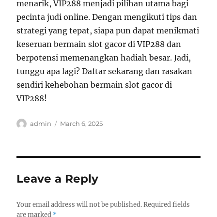
menarik, VIP288 menjadi pilihan utama bagi
pecinta judi online. Dengan mengikuti tips dan
strategi yang tepat, siapa pun dapat menikmati
keseruan bermain slot gacor di VIP288 dan
berpotensi memenangkan hadiah besar. Jadi,
tunggu apa lagi? Daftar sekarang dan rasakan
sendiri kehebohan bermain slot gacor di
VIP288!
Author
Posted
admin
March 6, 2025
on
Leave a Reply
Your email address will not be published.
Required fields
are marked
*