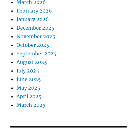
March 2026
February 2026
January 2026
December 2025
November 2025
October 2025
September 2025
August 2025
July 2025
June 2025
May 2025
April 2025
March 2025