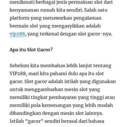
menikmati berbagai jenis permainan slot dari
kenyamanan rumah kita sendiri. Salah satu
platform yang menawarkan pengalaman
bermain slot yang mengasyikkan adalah
vip288
, yang terkenal dengan slot gacor-nya.
Apa itu Slot Gacor?
Sebelum kita membahas lebih lanjut tentang
VIP288, mari kita pahami dulu apa itu slot
gacor. Slot gacor adalah istilah yang digunakan
untuk menggambarkan mesin slot yang
memiliki tingkat pembayaran yang tinggi atau
memiliki pola kemenangan yang lebih mudah
dibandingkan dengan mesin slot lainnya.
Istilah “gacor” sendiri berasal dari bahasa