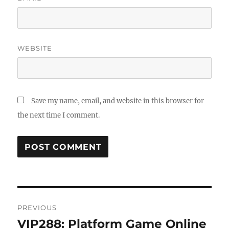
WEBSITE
Save my name, email, and website in this browser for
the next time I comment.
Post
PREVIOUS
navigation
VIP288: Platform Game Online
Previous