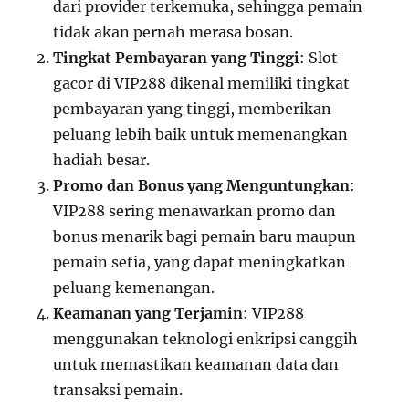
dari provider terkemuka, sehingga pemain
tidak akan pernah merasa bosan.
Tingkat Pembayaran yang Tinggi
: Slot
gacor di VIP288 dikenal memiliki tingkat
pembayaran yang tinggi, memberikan
peluang lebih baik untuk memenangkan
hadiah besar.
Promo dan Bonus yang Menguntungkan
:
VIP288 sering menawarkan promo dan
bonus menarik bagi pemain baru maupun
pemain setia, yang dapat meningkatkan
peluang kemenangan.
Keamanan yang Terjamin
: VIP288
menggunakan teknologi enkripsi canggih
untuk memastikan keamanan data dan
transaksi pemain.