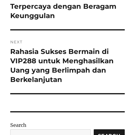
post:
Terpercaya dengan Beragam
Keunggulan
NEXT
Rahasia Sukses Bermain di
Next
post:
VIP288 untuk Menghasilkan
Uang yang Berlimpah dan
Berkelanjutan
Search