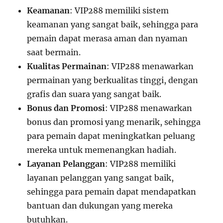
Keamanan
: VIP288 memiliki sistem
keamanan yang sangat baik, sehingga para
pemain dapat merasa aman dan nyaman
saat bermain.
Kualitas Permainan
: VIP288 menawarkan
permainan yang berkualitas tinggi, dengan
grafis dan suara yang sangat baik.
Bonus dan Promosi
: VIP288 menawarkan
bonus dan promosi yang menarik, sehingga
para pemain dapat meningkatkan peluang
mereka untuk memenangkan hadiah.
Layanan Pelanggan
: VIP288 memiliki
layanan pelanggan yang sangat baik,
sehingga para pemain dapat mendapatkan
bantuan dan dukungan yang mereka
butuhkan.