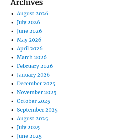
Archives
August 2026
July 2026
June 2026
May 2026
April 2026
March 2026
February 2026
January 2026
December 2025
November 2025
October 2025
September 2025
August 2025
July 2025
June 2025