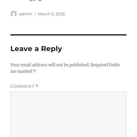
Author
Posted
admin
March 6, 2025
on
Leave a Reply
Your email address will not be published.
Required fields
are marked
*
COMMENT
*