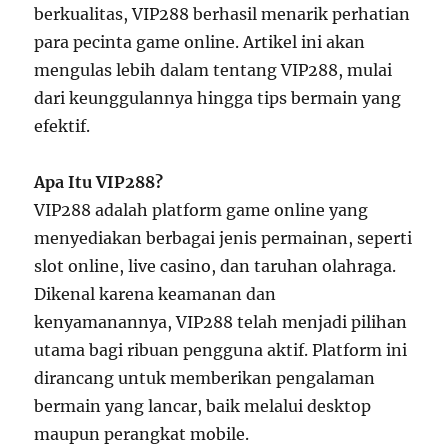
berkualitas, VIP288 berhasil menarik perhatian
para pecinta game online. Artikel ini akan
mengulas lebih dalam tentang VIP288, mulai
dari keunggulannya hingga tips bermain yang
efektif.
Apa Itu VIP288?
VIP288 adalah platform game online yang
menyediakan berbagai jenis permainan, seperti
slot online, live casino, dan taruhan olahraga.
Dikenal karena keamanan dan
kenyamanannya, VIP288 telah menjadi pilihan
utama bagi ribuan pengguna aktif. Platform ini
dirancang untuk memberikan pengalaman
bermain yang lancar, baik melalui desktop
maupun perangkat mobile.