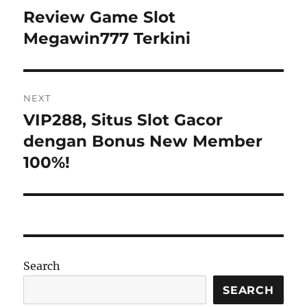
navigation
Review Game Slot
Previous
post:
Megawin777 Terkini
NEXT
VIP288, Situs Slot Gacor
Next
post:
dengan Bonus New Member
100%!
Search
SEARCH