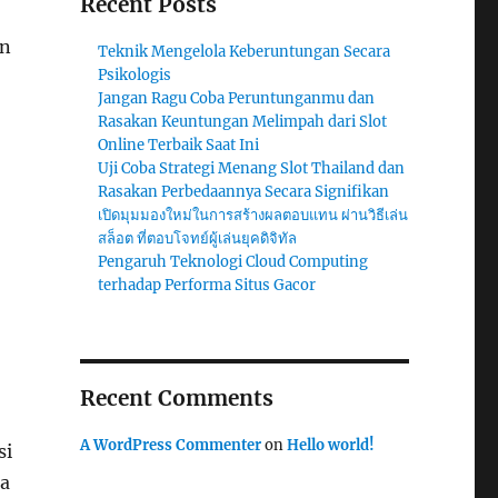
Recent Posts
in
Teknik Mengelola Keberuntungan Secara
Psikologis
Jangan Ragu Coba Peruntunganmu dan
Rasakan Keuntungan Melimpah dari Slot
Online Terbaik Saat Ini
Uji Coba Strategi Menang Slot Thailand dan
Rasakan Perbedaannya Secara Signifikan
เปิดมุมมองใหม่ในการสร้างผลตอบแทน ผ่านวิธีเล่น
สล็อต ที่ตอบโจทย์ผู้เล่นยุคดิจิทัล
Pengaruh Teknologi Cloud Computing
terhadap Performa Situs Gacor
Recent Comments
A WordPress Commenter
on
Hello world!
si
ga