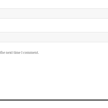
 the next time I comment.