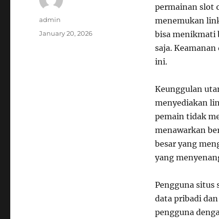
permainan slot 
Author
admin
menemukan link 
Posted
January 20, 2026
bisa menikmati 
on
saja. Keamanan 
ini.
Keunggulan utam
menyediakan link
pemain tidak men
menawarkan berb
besar yang men
yang menyenan
Pengguna situs 
data pribadi da
pengguna dengan 