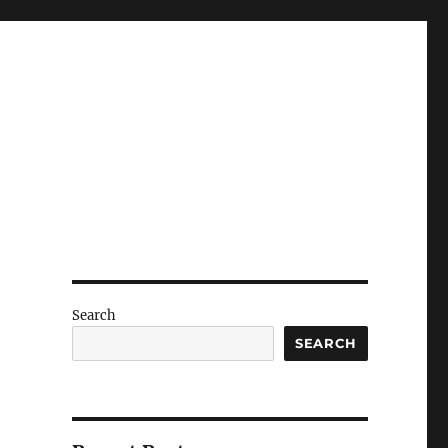
Search
SEARCH