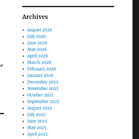
Archives
August 2026
July 2026
June 2026
May 2026
April 2026
March 2026
te
February 2026
January 2026
December 2025
November 2025
October 2025
September 2025
August 2025
July 2025
June 2025
May 2025
April 2025