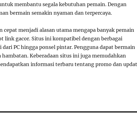
m untuk membantu segala kebutuhan pemain. Dengan
man bermain semakin nyaman dan terpercaya.
n cepat menjadi alasan utama mengapa banyak pemain
ot link gacor. Situs ini kompatibel dengan berbagai
i dari PC hingga ponsel pintar. Pengguna dapat bermain
a hambatan. Keberadaan situs ini juga memudahkan
endapatkan informasi terbaru tentang promo dan upda