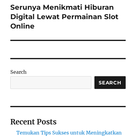
Serunya Menikmati Hiburan
Next
post:
Digital Lewat Permainan Slot
Online
Search
SEARCH
Recent Posts
Temukan Tips Sukses untuk Meningkatkan