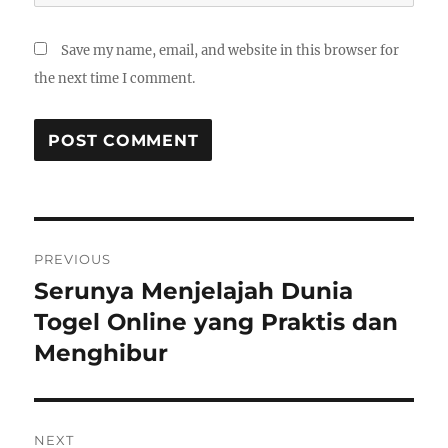
Save my name, email, and website in this browser for
the next time I comment.
Post
PREVIOUS
navigation
Serunya Menjelajah Dunia
Previous
post:
Togel Online yang Praktis dan
Menghibur
NEXT