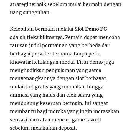
strategi terbaik sebelum mulai bermain dengan
uang sungguhan.
Kelebihan bermain melalui
Slot Demo PG
adalah fleksibilitasnya. Pemain dapat mencoba
ratusan judul permainan yang berbeda dari
berbagai provider ternama tanpa perlu
khawatir kehilangan modal. Fitur demo juga
menghadirkan pengalaman yang sama
menyenangkannya dengan slot berbayar,
mulai dari grafis yang memukau hingga
animasi yang halus dan efek suara yang
mendukung keseruan bermain. Ini sangat
membantu bagi mereka yang ingin merasakan
sensasi baru atau mencari game favorit
sebelum melakukan deposit.