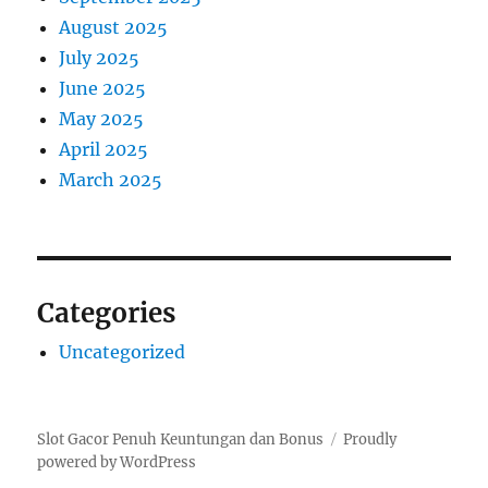
August 2025
July 2025
June 2025
May 2025
April 2025
March 2025
Categories
Uncategorized
Slot Gacor Penuh Keuntungan dan Bonus
Proudly
powered by WordPress