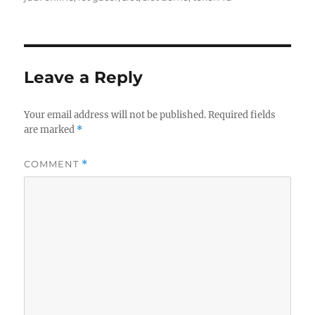
Leave a Reply
Your email address will not be published.
Required fields
are marked
*
COMMENT
*