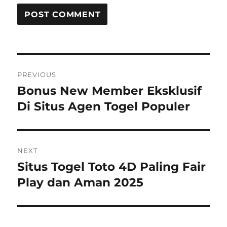
Post
PREVIOUS
navigation
Bonus New Member Eksklusif
Previous
post:
Di Situs Agen Togel Populer
NEXT
Situs Togel Toto 4D Paling Fair
Next
post:
Play dan Aman 2025