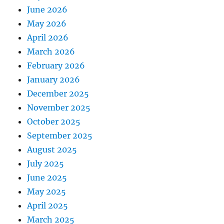
June 2026
May 2026
April 2026
March 2026
February 2026
January 2026
December 2025
November 2025
October 2025
September 2025
August 2025
July 2025
June 2025
May 2025
April 2025
March 2025