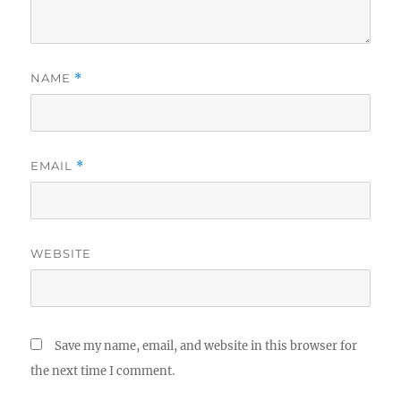
NAME
*
EMAIL
*
WEBSITE
Save my name, email, and website in this browser for
the next time I comment.