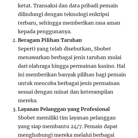
ketat. Transaksi dan data pribadi pemain
dilindungi dengan teknologi enkripsi
terbaru, sehingga memberikan rasa aman
kepada penggunanya.
Beragam Pilihan Taruhan
Seperti yang telah disebutkan, Sbobet
menawarkan berbagai jenis taruhan mulai
dari olahraga hingga permainan kasino. Hal
ini memberikan banyak pilihan bagi pemain
untuk mencoba berbagai jenis permainan
sesuai dengan minat dan keterampilan
mereka.
Layanan Pelanggan yang Profesional
Sbobet memiliki tim layanan pelanggan
yang siap membantu 24/7. Pemain dapat
menghubungi mereka melalui berbagai