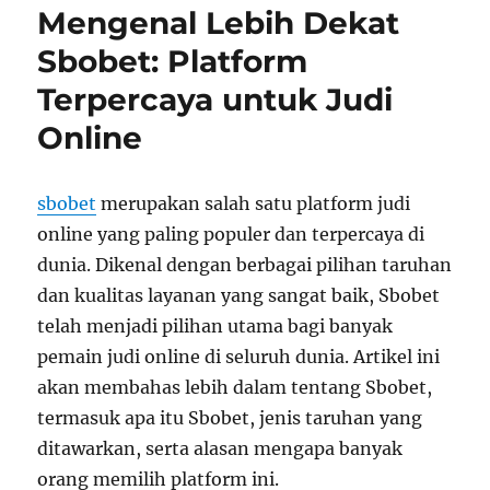
Mengenal Lebih Dekat
Terpercaya
dengan
Sbobet: Platform
Layanan
Terpercaya untuk Judi
Pelanggan
yang
Online
Ramah
dan
Cepat
sbobet
merupakan salah satu platform judi
online yang paling populer dan terpercaya di
dunia. Dikenal dengan berbagai pilihan taruhan
dan kualitas layanan yang sangat baik, Sbobet
telah menjadi pilihan utama bagi banyak
pemain judi online di seluruh dunia. Artikel ini
akan membahas lebih dalam tentang Sbobet,
termasuk apa itu Sbobet, jenis taruhan yang
ditawarkan, serta alasan mengapa banyak
orang memilih platform ini.