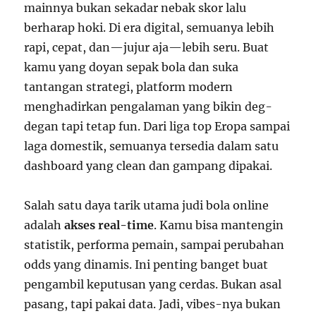
mainnya bukan sekadar nebak skor lalu
berharap hoki. Di era digital, semuanya lebih
rapi, cepat, dan—jujur aja—lebih seru. Buat
kamu yang doyan sepak bola dan suka
tantangan strategi, platform modern
menghadirkan pengalaman yang bikin deg-
degan tapi tetap fun. Dari liga top Eropa sampai
laga domestik, semuanya tersedia dalam satu
dashboard yang clean dan gampang dipakai.
Salah satu daya tarik utama judi bola online
adalah
akses real-time
. Kamu bisa mantengin
statistik, performa pemain, sampai perubahan
odds yang dinamis. Ini penting banget buat
pengambil keputusan yang cerdas. Bukan asal
pasang, tapi pakai data. Jadi, vibes-nya bukan