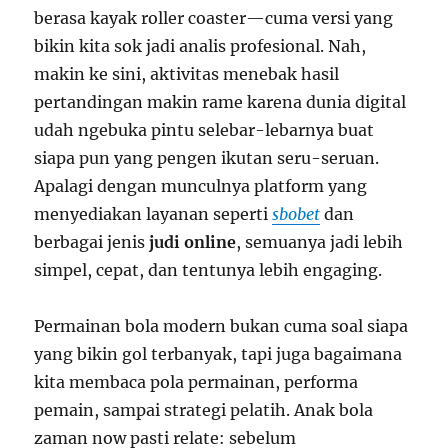
berasa kayak roller coaster—cuma versi yang
bikin kita sok jadi analis profesional. Nah,
makin ke sini, aktivitas menebak hasil
pertandingan makin rame karena dunia digital
udah ngebuka pintu selebar-lebarnya buat
siapa pun yang pengen ikutan seru-seruan.
Apalagi dengan munculnya platform yang
menyediakan layanan seperti
sbobet
dan
berbagai jenis
judi online
, semuanya jadi lebih
simpel, cepat, dan tentunya lebih engaging.
Permainan bola modern bukan cuma soal siapa
yang bikin gol terbanyak, tapi juga bagaimana
kita membaca pola permainan, performa
pemain, sampai strategi pelatih. Anak bola
zaman now pasti relate: sebelum