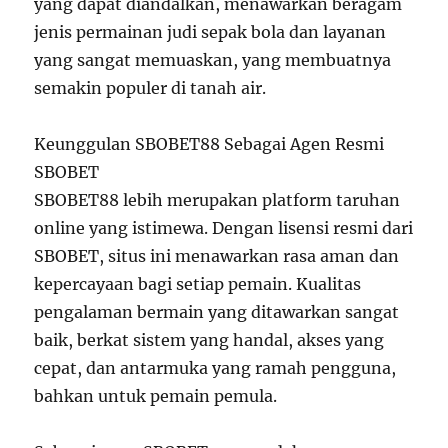
yang dapat diandalkan, menawarkan beragam
jenis permainan judi sepak bola dan layanan
yang sangat memuaskan, yang membuatnya
semakin populer di tanah air.
Keunggulan SBOBET88 Sebagai Agen Resmi
SBOBET
SBOBET88 lebih merupakan platform taruhan
online yang istimewa. Dengan lisensi resmi dari
SBOBET, situs ini menawarkan rasa aman dan
kepercayaan bagi setiap pemain. Kualitas
pengalaman bermain yang ditawarkan sangat
baik, berkat sistem yang handal, akses yang
cepat, dan antarmuka yang ramah pengguna,
bahkan untuk pemain pemula.