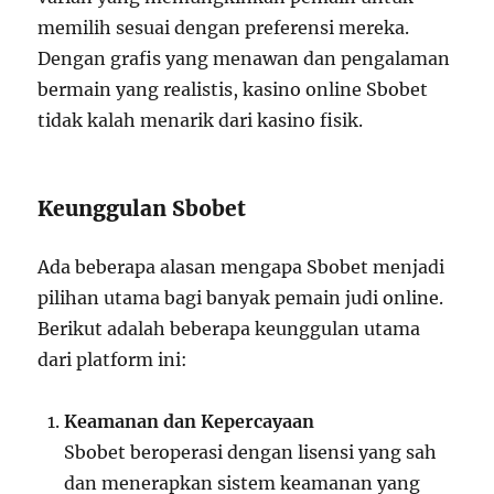
memilih sesuai dengan preferensi mereka.
Dengan grafis yang menawan dan pengalaman
bermain yang realistis, kasino online Sbobet
tidak kalah menarik dari kasino fisik.
Keunggulan Sbobet
Ada beberapa alasan mengapa Sbobet menjadi
pilihan utama bagi banyak pemain judi online.
Berikut adalah beberapa keunggulan utama
dari platform ini:
Keamanan dan Kepercayaan
Sbobet beroperasi dengan lisensi yang sah
dan menerapkan sistem keamanan yang