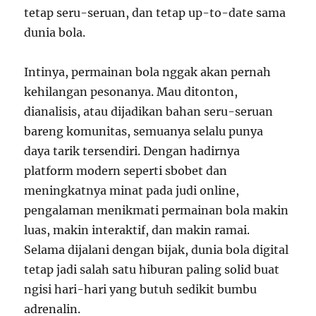
tetap seru-seruan, dan tetap up-to-date sama
dunia bola.
Intinya, permainan bola nggak akan pernah
kehilangan pesonanya. Mau ditonton,
dianalisis, atau dijadikan bahan seru-seruan
bareng komunitas, semuanya selalu punya
daya tarik tersendiri. Dengan hadirnya
platform modern seperti sbobet dan
meningkatnya minat pada judi online,
pengalaman menikmati permainan bola makin
luas, makin interaktif, dan makin ramai.
Selama dijalani dengan bijak, dunia bola digital
tetap jadi salah satu hiburan paling solid buat
ngisi hari-hari yang butuh sedikit bumbu
adrenalin.