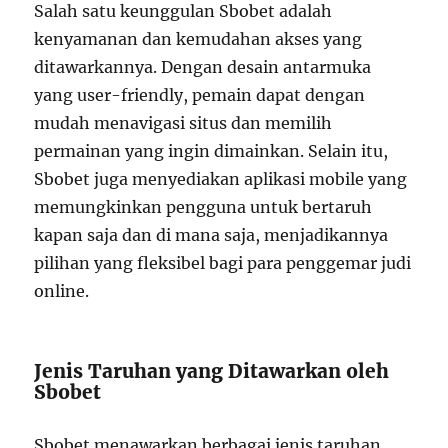
Salah satu keunggulan Sbobet adalah
kenyamanan dan kemudahan akses yang
ditawarkannya. Dengan desain antarmuka
yang user-friendly, pemain dapat dengan
mudah menavigasi situs dan memilih
permainan yang ingin dimainkan. Selain itu,
Sbobet juga menyediakan aplikasi mobile yang
memungkinkan pengguna untuk bertaruh
kapan saja dan di mana saja, menjadikannya
pilihan yang fleksibel bagi para penggemar judi
online.
Jenis Taruhan yang Ditawarkan oleh
Sbobet
Sbobet menawarkan berbagai jenis taruhan