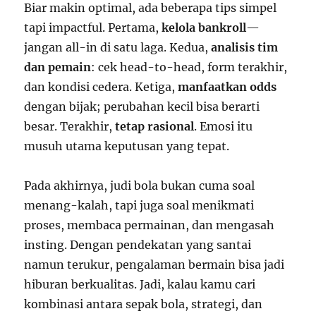
Biar makin optimal, ada beberapa tips simpel
tapi impactful. Pertama,
kelola bankroll
—
jangan all-in di satu laga. Kedua,
analisis tim
dan pemain
: cek head-to-head, form terakhir,
dan kondisi cedera. Ketiga,
manfaatkan odds
dengan bijak; perubahan kecil bisa berarti
besar. Terakhir,
tetap rasional
. Emosi itu
musuh utama keputusan yang tepat.
Pada akhirnya, judi bola bukan cuma soal
menang-kalah, tapi juga soal menikmati
proses, membaca permainan, dan mengasah
insting. Dengan pendekatan yang santai
namun terukur, pengalaman bermain bisa jadi
hiburan berkualitas. Jadi, kalau kamu cari
kombinasi antara sepak bola, strategi, dan