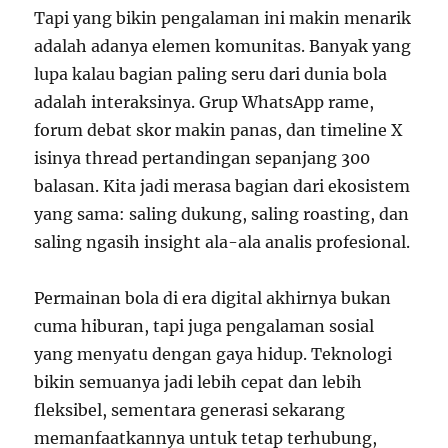
Tapi yang bikin pengalaman ini makin menarik
adalah adanya elemen komunitas. Banyak yang
lupa kalau bagian paling seru dari dunia bola
adalah interaksinya. Grup WhatsApp rame,
forum debat skor makin panas, dan timeline X
isinya thread pertandingan sepanjang 300
balasan. Kita jadi merasa bagian dari ekosistem
yang sama: saling dukung, saling roasting, dan
saling ngasih insight ala-ala analis profesional.
Permainan bola di era digital akhirnya bukan
cuma hiburan, tapi juga pengalaman sosial
yang menyatu dengan gaya hidup. Teknologi
bikin semuanya jadi lebih cepat dan lebih
fleksibel, sementara generasi sekarang
memanfaatkannya untuk tetap terhubung,