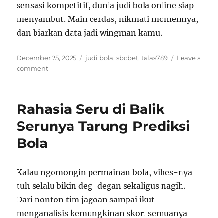
sensasi kompetitif, dunia judi bola online siap
menyambut. Main cerdas, nikmati momennya,
dan biarkan data jadi wingman kamu.
Posted
Tags
December 25, 2025
judi bola
,
sbobet
,
talas789
Leave a
on
on
comment
Sensasi
Judi
Bola
Rahasia Seru di Balik
Modern:
Strategi,
Serunya Tarung Prediksi
Analisis,
Bola
dan
Hiburan
di
Era
Kalau ngomongin permainan bola, vibes-nya
Digital
tuh selalu bikin deg-degan sekaligus nagih.
Dari nonton tim jagoan sampai ikut
menganalisis kemungkinan skor, semuanya