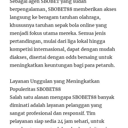
Sebagai agen SBOBET yang sudah
berpengalaman, SBOBET88 memberikan akses
langsung ke beragam taruhan olahraga,
khususnya taruhan sepak bola online yang
menjadi fokus utama mereka. Semua jenis
pertandingan, mulai dari liga lokal hingga
kompetisi internasional, dapat dengan mudah
diakses, disertai dengan odds bersaing untuk
meningkatkan keuntungan bagi para petaruh.
Layanan Unggulan yang Meningkatkan
Populeritas SBOBET88
Salah satu alasan mengapa SBOBET88 banyak
diminati adalah layanan pelanggan yang
sangat profesional dan responsif. Tim
pelayanan siap sedia 24 jam sehari, untuk