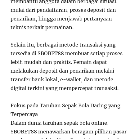
membantu anggota dalam berbagai situasi,
mulai dari pendaftaran, proses deposit dan
penarikan, hingga menjawab pertanyaan
teknis terkait permainan.
Selain itu, berbagai metode transaksi yang
tersedia di SBOBET88 membuat setiap proses
lebih mudah dan praktis. Pemain dapat
melakukan deposit dan penarikan melalui
transfer bank lokal, e-wallet, dan metode
digital terkini yang mempercepat transaksi.
Fokus pada Taruhan Sepak Bola Daring yang
Terpercaya
Dalam dunia taruhan sepak bola online,
SBOBET88 menawarkan beragam pilihan pasar