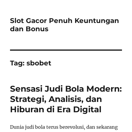
Slot Gacor Penuh Keuntungan
dan Bonus
Tag:
sbobet
Sensasi Judi Bola Modern:
Strategi, Analisis, dan
Hiburan di Era Digital
Dunia judi bola terus berevolusi, dan sekarang