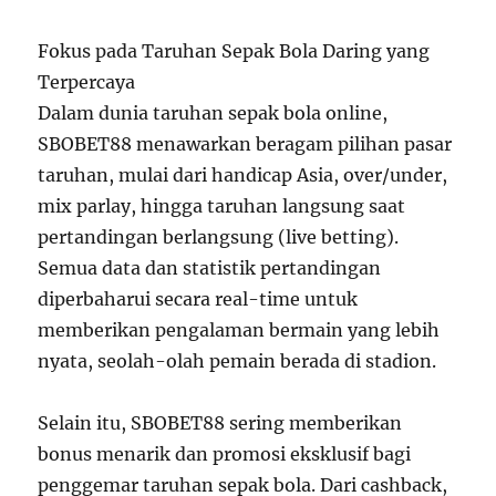
Fokus pada Taruhan Sepak Bola Daring yang
Terpercaya
Dalam dunia taruhan sepak bola online,
SBOBET88 menawarkan beragam pilihan pasar
taruhan, mulai dari handicap Asia, over/under,
mix parlay, hingga taruhan langsung saat
pertandingan berlangsung (live betting).
Semua data dan statistik pertandingan
diperbaharui secara real-time untuk
memberikan pengalaman bermain yang lebih
nyata, seolah-olah pemain berada di stadion.
Selain itu, SBOBET88 sering memberikan
bonus menarik dan promosi eksklusif bagi
penggemar taruhan sepak bola. Dari cashback,