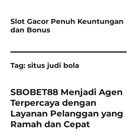
Slot Gacor Penuh Keuntungan
dan Bonus
Tag:
situs judi bola
SBOBET88 Menjadi Agen
Terpercaya dengan
Layanan Pelanggan yang
Ramah dan Cepat