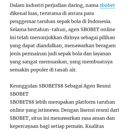
Dalam industri perjudian daring, nama
sbobet
dikenal luas, terutama di antara para
penggemar taruhan sepak bola di Indonesia.
Selama bertahun-tahun, agen SBOBET online
ini telah menunjukkan dirinya sebagai pilihan
yang dapat diandalkan, menawarkan beragam
jenis permainan judi sepak bola dan layanan
yang sangat memuaskan, yang membuatnya
semakin populer di tanah air.
Keunggulan SBOBET88 Sebagai Agen Resmi
SBOBET
SBOBET88 lebih merupakan platform taruhan
online yang istimewa. Dengan lisensi resmi dari
SBOBET, situs ini menawarkan rasa aman dan
kepercayaan bagi setiap pemain. Kualitas