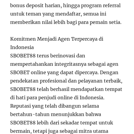
bonus deposit harian, hingga program referral
untuk teman yang mendaftar, semua ini
memberikan nilai lebih bagi para pemain setia.
Komitmen Menjadi Agen Terpercaya di
Indonesia
SBOBET88 terus berinovasi dan
mempertahankan integritasnya sebagai agen
SBOBET online yang dapat dipercaya. Dengan
pendekatan profesional dan pelayanan terbaik,
SBOBET88 telah berhasil mendapatkan tempat
di hati para penjudi online di Indonesia.
Reputasi yang telah dibangun selama
bertahun-tahun menunjukkan bahwa
SBOBET88 lebih dari sekadar tempat untuk
bermain, tetapi juga sebagai mitra utama