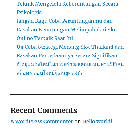
Teknik Mengelola Keberuntungan Secara
Psikologis
Jangan Ragu Coba Peruntunganmu dan
Rasakan Keuntungan Melimpah dari Slot
Online Terbaik Saat Ini
Uji Coba Strategi Menang Slot Thailand dan
Rasakan Perbedaannya Secara Signifikan
เปิดมุมมองใหม่ในการสร้างผลตอบแทน ผ่านวิธีเล่น
สล็อต ที่ตอบโจทย์ผู้เล่นยุคดิจิทัล
Recent Comments
A WordPress Commenter
on
Hello world!