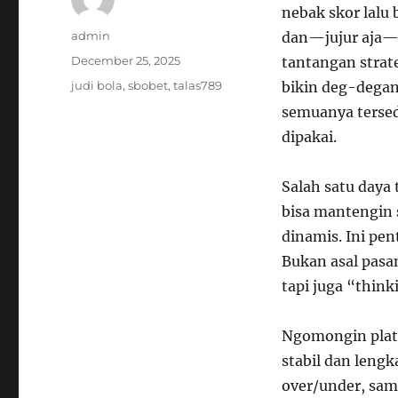
nebak skor lalu 
Author
admin
dan—jujur aja—l
Posted
December 25, 2025
tantangan stra
on
Tags
judi bola
,
sbobet
,
talas789
bikin deg-degan 
semuanya tersed
dipakai.
Salah satu daya 
bisa mantengin 
dinamis. Ini pe
Bukan asal pasan
tapi juga “think
Ngomongin plat
stabil dan lengk
over/under, samp