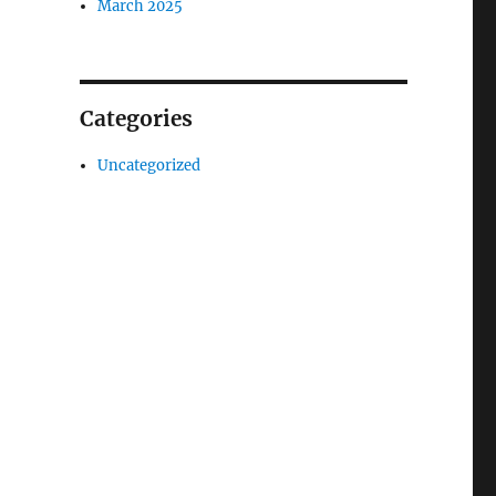
March 2025
Categories
Uncategorized