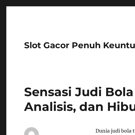
Slot Gacor Penuh Keunt
Sensasi Judi Bola
Analisis, dan Hibu
Dunia judi bola