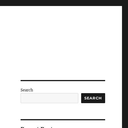
Search
SEARCH