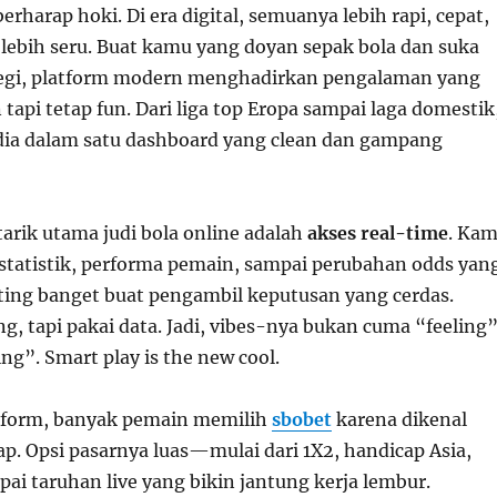
berharap hoki. Di era digital, semuanya lebih rapi, cepat,
ebih seru. Buat kamu yang doyan sepak bola dan suka
tegi, platform modern menghadirkan pengalaman yang
tapi tetap fun. Dari liga top Eropa sampai laga domestik
ia dalam satu dashboard yang clean dan gampang
tarik utama judi bola online adalah
akses real-time
. Ka
statistik, performa pemain, sampai perubahan odds yan
nting banget buat pengambil keputusan yang cerdas.
g, tapi pakai data. Jadi, vibes-nya bukan cuma “feeling”
ing”. Smart play is the new cool.
form, banyak pemain memilih
sbobet
karena dikenal
ap. Opsi pasarnya luas—mulai dari 1X2, handicap Asia,
ai taruhan live yang bikin jantung kerja lembur.