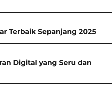
uar Terbaik Sepanjang 2025
ran Digital yang Seru dan