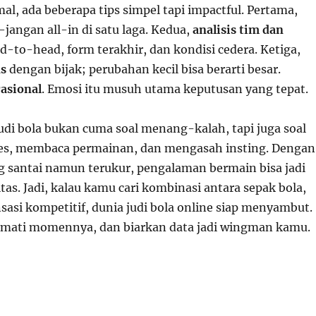
al, ada beberapa tips simpel tapi impactful. Pertama,
jangan all-in di satu laga. Kedua,
analisis tim dan
ad-to-head, form terakhir, dan kondisi cedera. Ketiga,
s
dengan bijak; perubahan kecil bisa berarti besar.
rasional
. Emosi itu musuh utama keputusan yang tepat.
udi bola bukan cuma soal menang-kalah, tapi juga soal
es, membaca permainan, dan mengasah insting. Dengan
 santai namun terukur, pengalaman bermain bisa jadi
tas. Jadi, kalau kamu cari kombinasi antara sepak bola,
nsasi kompetitif, dunia judi bola online siap menyambut.
kmati momennya, dan biarkan data jadi wingman kamu.