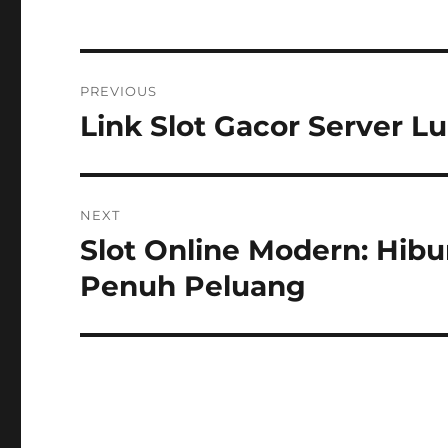
Post
PREVIOUS
navigation
Link Slot Gacor Server L
Previous
post:
NEXT
Slot Online Modern: Hibu
Next
post:
Penuh Peluang