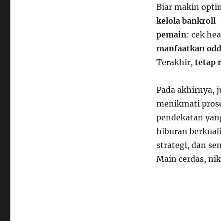
Biar makin optim
kelola bankroll
—
pemain
: cek he
manfaatkan odd
Terakhir,
tetap 
Pada akhirnya, j
menikmati pros
pendekatan yang
hiburan berkuali
strategi, dan se
Main cerdas, ni