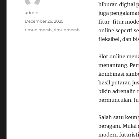
hiburan digital 
Author
admin
juga pengalaman
Posted
December 26, 2025
fitur-fitur mod
on
Tags
timun merah
,
timunmerah
online seperti s
fleksibel, dan bi
Slot online me
menantang. Pem
kombinasi simbo
hasil putaran ju
bikin adrenalin 
bermunculan. Juj
Salah satu keung
beragam. Mulai d
modern futuristi