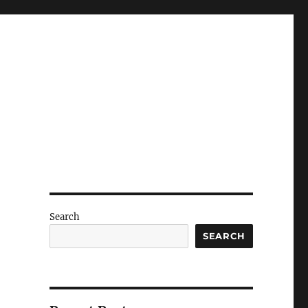
Search
SEARCH