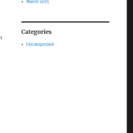
March 2025
Categories
n
Uncategorized