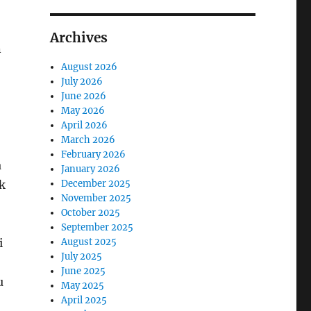
Archives
n
August 2026
July 2026
June 2026
May 2026
April 2026
March 2026
February 2026
a
January 2026
k
December 2025
November 2025
October 2025
September 2025
i
August 2025
July 2025
June 2025
u
May 2025
April 2025