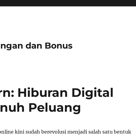
ungan dan Bonus
n: Hiburan Digital
enuh Peluang
nline kini sudah berevolusi menjadi salah satu bentuk