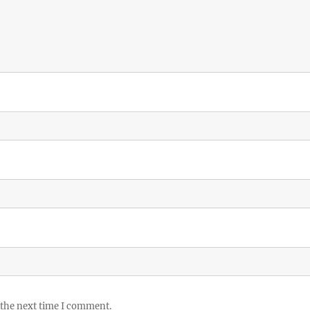
 the next time I comment.