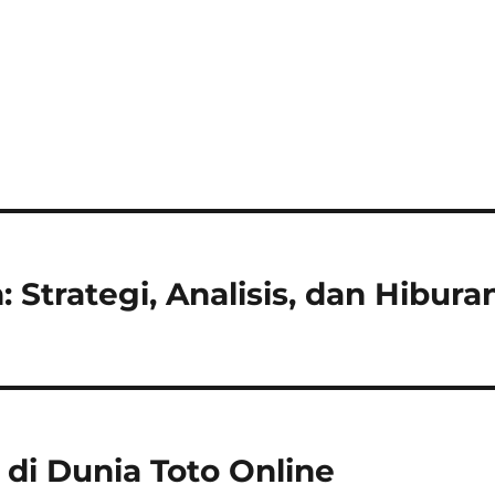
 Strategi, Analisis, dan Hibura
i Dunia Toto Online