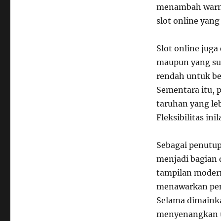
menambah warna 
slot online yang
Slot online jug
maupun yang su
rendah untuk be
Sementara itu, 
taruhan yang le
Fleksibilitas in
Sebagai penutup,
menjadi bagian d
tampilan modern,
menawarkan pen
Selama dimainka
menyenangkan un