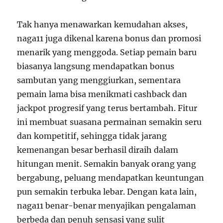
Tak hanya menawarkan kemudahan akses,
naga11 juga dikenal karena bonus dan promosi
menarik yang menggoda. Setiap pemain baru
biasanya langsung mendapatkan bonus
sambutan yang menggiurkan, sementara
pemain lama bisa menikmati cashback dan
jackpot progresif yang terus bertambah. Fitur
ini membuat suasana permainan semakin seru
dan kompetitif, sehingga tidak jarang
kemenangan besar berhasil diraih dalam
hitungan menit. Semakin banyak orang yang
bergabung, peluang mendapatkan keuntungan
pun semakin terbuka lebar. Dengan kata lain,
naga11 benar-benar menyajikan pengalaman
berbeda dan penuh sensasi yang sulit