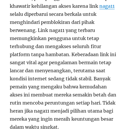
khawatir kehilangan akses karena link
naga11
selalu diperbarui secara berkala untuk
menghindari pemblokiran dari pihak
berwenang. Link naga11 yang terbaru
memungkinkan pengguna untuk tetap
terhubung dan mengakses seluruh fitur
platform tanpa hambatan. Keberadaan link ini
sangat vital agar pengalaman bermain tetap
lancar dan menyenangkan, terutama saat
kondisi internet sedang tidak stabil. Banyak
pemain yang mengaku bahwa kemudahan
akses ini membuat mereka semakin betah dan
rutin mencoba peruntungan setiap hari. Tidak
heran jika naga11 menjadi pilihan utama bagi
mereka yang ingin meraih keuntungan besar
dalam waktu singkat.