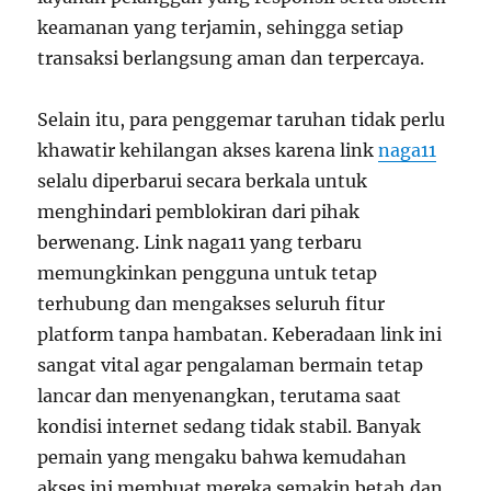
keamanan yang terjamin, sehingga setiap
transaksi berlangsung aman dan terpercaya.
Selain itu, para penggemar taruhan tidak perlu
khawatir kehilangan akses karena link
naga11
selalu diperbarui secara berkala untuk
menghindari pemblokiran dari pihak
berwenang. Link naga11 yang terbaru
memungkinkan pengguna untuk tetap
terhubung dan mengakses seluruh fitur
platform tanpa hambatan. Keberadaan link ini
sangat vital agar pengalaman bermain tetap
lancar dan menyenangkan, terutama saat
kondisi internet sedang tidak stabil. Banyak
pemain yang mengaku bahwa kemudahan
akses ini membuat mereka semakin betah dan