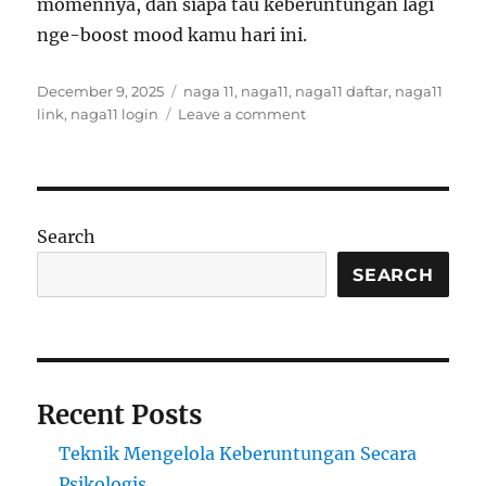
momennya, dan siapa tau keberuntungan lagi
nge-boost mood kamu hari ini.
Posted
Tags
December 9, 2025
naga 11
,
naga11
,
naga11 daftar
,
naga11
on
on
link
,
naga11 login
Leave a comment
Eksplorasi
Seru
Dunia
Slot
Online
Search
untuk
Pemain
SEARCH
Modern
Recent Posts
Teknik Mengelola Keberuntungan Secara
Psikologis