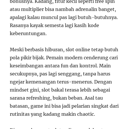
bonusnya. Kadang, fitur kecil seperti free spin
atau multiplier bisa nambah adrenalin banget,
apalagi kalau muncul pas lagi butuh-butuhnya.
Rasanya kayak semesta lagi kasih kode
keberuntungan.
Meski berbasis hiburan, slot online tetap butuh
pola pikir bijak. Pemain modern cenderung cari
keseimbangan antara fun dan kontrol. Main
secukupnya, pas lagi senggang, tanpa harus
ngejar kemenangan terus-menerus. Dengan
mindset gini, slot bakal terasa lebih sebagai
sarana refreshing, bukan beban. Asal tau
batasan, game ini bisa jadi pelarian singkat dari
rutinitas yang kadang makin chaotic.