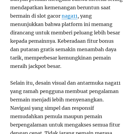
mendapatkan kemenangan beruntun saat
bermain di slot gacor
naga11
, yang
menunjukkan bahwa platform ini memang
dirancang untuk memberi peluang lebih besar
kepada pemainnya. Keberadaan fitur bonus
dan putaran gratis semakin menambah daya
tarik, memperbesar kemungkinan pemain
meraih jackpot besar.
Selain itu, desain visual dan antarmuka naga11
yang ramah pengguna membuat pengalaman
bermain menjadi lebih menyenangkan.
Navigasi yang simpel dan responsif
memudahkan pemula maupun pemain
berpengalaman untuk mengakses semua fitur
dengan cepat. Tidak jarang pemain merasa