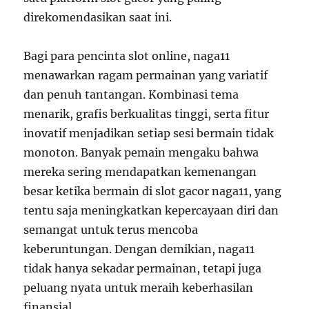
direkomendasikan saat ini.
Bagi para pencinta slot online, naga11
menawarkan ragam permainan yang variatif
dan penuh tantangan. Kombinasi tema
menarik, grafis berkualitas tinggi, serta fitur
inovatif menjadikan setiap sesi bermain tidak
monoton. Banyak pemain mengaku bahwa
mereka sering mendapatkan kemenangan
besar ketika bermain di slot gacor naga11, yang
tentu saja meningkatkan kepercayaan diri dan
semangat untuk terus mencoba
keberuntungan. Dengan demikian, naga11
tidak hanya sekadar permainan, tetapi juga
peluang nyata untuk meraih keberhasilan
finansial.