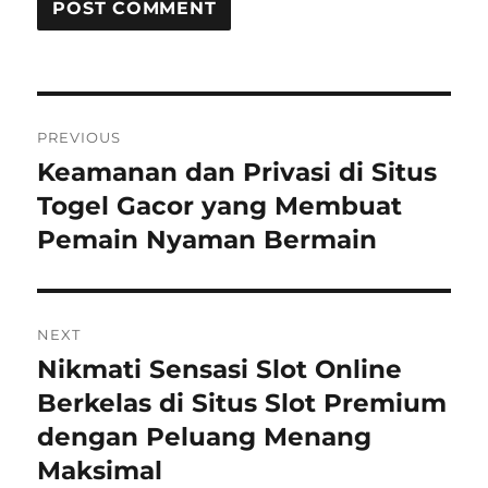
Post
PREVIOUS
navigation
Keamanan dan Privasi di Situs
Previous
post:
Togel Gacor yang Membuat
Pemain Nyaman Bermain
NEXT
Nikmati Sensasi Slot Online
Next
post:
Berkelas di Situs Slot Premium
dengan Peluang Menang
Maksimal