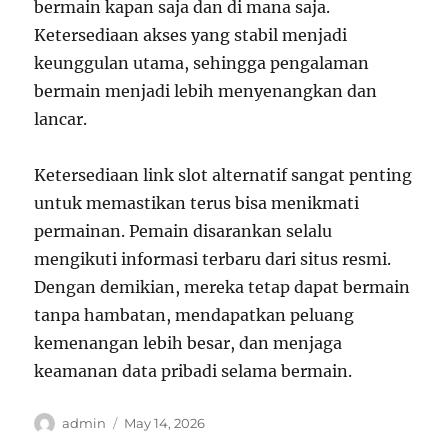
bermain kapan saja dan di mana saja.
Ketersediaan akses yang stabil menjadi
keunggulan utama, sehingga pengalaman
bermain menjadi lebih menyenangkan dan
lancar.
Ketersediaan link slot alternatif sangat penting
untuk memastikan terus bisa menikmati
permainan. Pemain disarankan selalu
mengikuti informasi terbaru dari situs resmi.
Dengan demikian, mereka tetap dapat bermain
tanpa hambatan, mendapatkan peluang
kemenangan lebih besar, dan menjaga
keamanan data pribadi selama bermain.
Author
Posted
admin
May 14, 2026
on