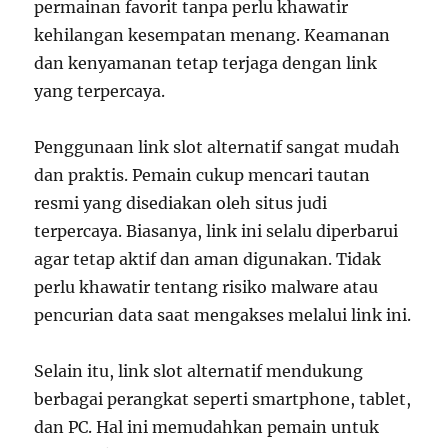
permainan favorit tanpa perlu khawatir
kehilangan kesempatan menang. Keamanan
dan kenyamanan tetap terjaga dengan link
yang terpercaya.
Penggunaan link slot alternatif sangat mudah
dan praktis. Pemain cukup mencari tautan
resmi yang disediakan oleh situs judi
terpercaya. Biasanya, link ini selalu diperbarui
agar tetap aktif dan aman digunakan. Tidak
perlu khawatir tentang risiko malware atau
pencurian data saat mengakses melalui link ini.
Selain itu, link slot alternatif mendukung
berbagai perangkat seperti smartphone, tablet,
dan PC. Hal ini memudahkan pemain untuk