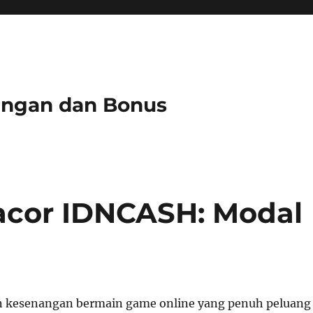
ungan dan Bonus
cor IDNCASH: Modal
n kesenangan bermain game online yang penuh peluang