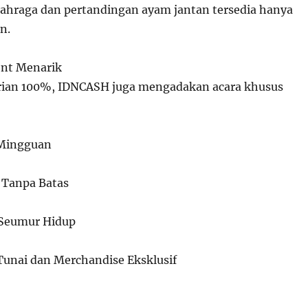
lahraga dan pertandingan ayam jantan tersedia hanya
n.
ent Menarik
arian 100%, IDNCASH juga mengadakan acara khusus
Mingguan
 Tanpa Batas
 Seumur Hidup
unai dan Merchandise Eksklusif