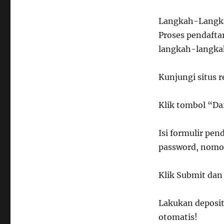
Langkah-Langka
Proses pendafta
langkah-langkah
Kunjungi situs 
Klik tombol “Daf
Isi formulir pe
password, nomor
Klik Submit dan
Lakukan deposit
otomatis!