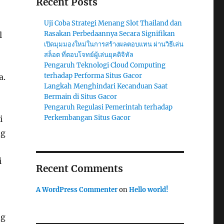
Recent Posts
Uji Coba Strategi Menang Slot Thailand dan
Rasakan Perbedaannya Secara Signifikan
l
เปิดมุมมองใหม่ในการสร้างผลตอบแทน ผ่านวิธีเล่น
สล็อต ที่ตอบโจทย์ผู้เล่นยุคดิจิทัล
Pengaruh Teknologi Cloud Computing
terhadap Performa Situs Gacor
a.
Langkah Menghindari Kecanduan Saat
Bermain di Situs Gacor
Pengaruh Regulasi Pemerintah terhadap
Perkembangan Situs Gacor
i
ng
i
Recent Comments
A WordPress Commenter
on
Hello world!
ng