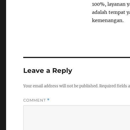
100%, layanan y
adalah tempat y
kemenangan.
Leave a Reply
Your email address will not be published.
Required fields
COMMENT
*