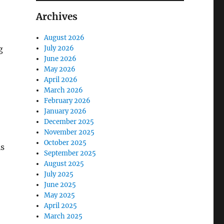
Archives
August 2026
g
July 2026
June 2026
May 2026
April 2026
March 2026
February 2026
January 2026
December 2025
November 2025
October 2025
is
September 2025
August 2025
July 2025
June 2025
May 2025
April 2025
March 2025