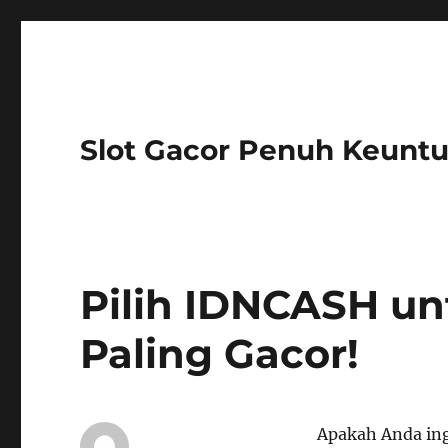
Slot Gacor Penuh Keunt
Pilih IDNCASH un
Paling Gacor!
Apakah Anda in