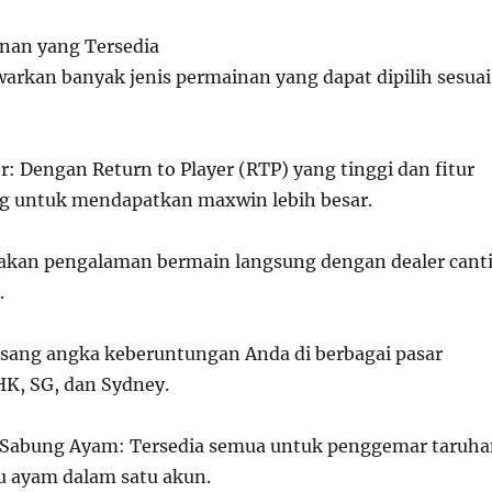
nan yang Tersedia
kan banyak jenis permainan yang dapat dipilih sesuai
r: Dengan Return to Player (RTP) yang tinggi dan fitur
ang untuk mendapatkan maxwin lebih besar.
sakan pengalaman bermain langsung dengan dealer cant
.
asang angka keberuntungan Anda di berbagai pasar
HK, SG, dan Sydney.
 Sabung Ayam: Tersedia semua untuk penggemar taruha
u ayam dalam satu akun.