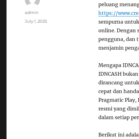
peluang menang 
Author
admin
https://www.cre
Posted
July 1, 2025
sempurna untuk 
on
online. Dengan
pengguna, dan 
menjamin penga
Mengapa IDNCAS
IDNCASH bukan h
dirancang untu
cepat dan handa
Pragmatic Play, 
resmi yang dimi
dalam setiap pe
Berikut ini ada