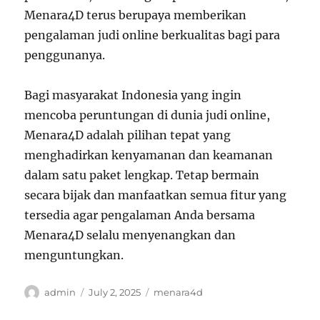
Menara4D terus berupaya memberikan
pengalaman judi online berkualitas bagi para
penggunanya.
Bagi masyarakat Indonesia yang ingin
mencoba peruntungan di dunia judi online,
Menara4D adalah pilihan tepat yang
menghadirkan kenyamanan dan keamanan
dalam satu paket lengkap. Tetap bermain
secara bijak dan manfaatkan semua fitur yang
tersedia agar pengalaman Anda bersama
Menara4D selalu menyenangkan dan
menguntungkan.
Author
Posted
Tags
admin
July 2, 2025
menara4d
on