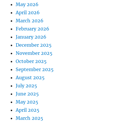
May 2026
April 2026
March 2026
February 2026
January 2026
December 2025
November 2025
October 2025
September 2025
August 2025
July 2025
June 2025
May 2025
April 2025
March 2025