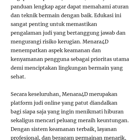
panduan lengkap agar dapat memahami aturan
dan teknik bermain dengan baik. Edukasi ini
sangat penting untuk memastikan
pengalaman judi yang bertanggung jawab dan
mengurangi risiko kerugian. Menara4D
menempatkan aspek keamanan dan
kenyamanan pengguna sebagai prioritas utama
demi menciptakan lingkungan bermain yang
sehat.
Secara keseluruhan, Menara4D merupakan
platform judi online yang patut diandalkan
bagi siapa saja yang ingin menikmati hiburan
sekaligus mencari peluang meraih keuntungan.
Dengan sistem keamanan terbaik, layanan
profesional, dan beragam permainan menarik,