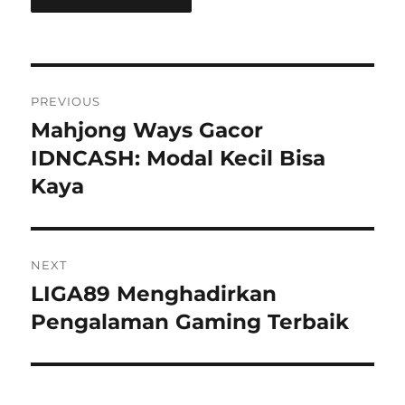
Post
PREVIOUS
navigation
Mahjong Ways Gacor
Previous
post:
IDNCASH: Modal Kecil Bisa
Kaya
NEXT
LIGA89 Menghadirkan
Next
post:
Pengalaman Gaming Terbaik