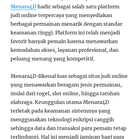
Menara4D
hadir sebagai salah satu platform
judi online terpercaya yang menyediakan
berbagai permainan menarik dengan standar
keamanan tinggi. Platform ini telah menjadi
favorit banyak pemain karena menawarkan
kemudahan akses, layanan profesional, dan
peluang menang yang kompetitif.
Menara4D dikenal luas sebagai situs judi online
yang menawarkan beragam jenis permainan,
mulai dari togel, slot online, hingga taruhan
olahraga. Keunggulan utama Menara4D
terletak pada keamanan sistemnya yang
menggunakan teknologi enkripsi canggih
sehingga data dan transaksi para pemain tetap
terlindungi. Hal ini menjadi jaminan bagi para