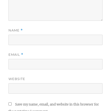
NAME
*
EMAIL
*
WEBSITE
Save my name, email, and website in this browser for