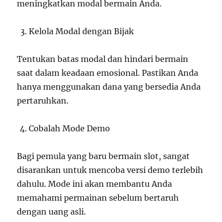
meningkatkan modal bermain Anda.
Kelola Modal dengan Bijak
Tentukan batas modal dan hindari bermain
saat dalam keadaan emosional. Pastikan Anda
hanya menggunakan dana yang bersedia Anda
pertaruhkan.
Cobalah Mode Demo
Bagi pemula yang baru bermain slot, sangat
disarankan untuk mencoba versi demo terlebih
dahulu. Mode ini akan membantu Anda
memahami permainan sebelum bertaruh
dengan uang asli.