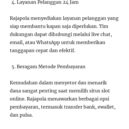
Layanan Pelanggan 24 Jam
Rajapola menyediakan layanan pelanggan yang
siap membantu kapan saja diperlukan. Tim
dukungan dapat dihubungi melalui live chat,
email, atau WhatsApp untuk memberikan
tanggapan cepat dan efektif.
Beragam Metode Pembayaran
Kemudahan dalam menyetor dan menarik
dana sangat penting saat memilih situs slot
online. Rajapola menawarkan berbagai opsi
pembayaran, termasuk transfer bank, ewallet,
dan pulsa.