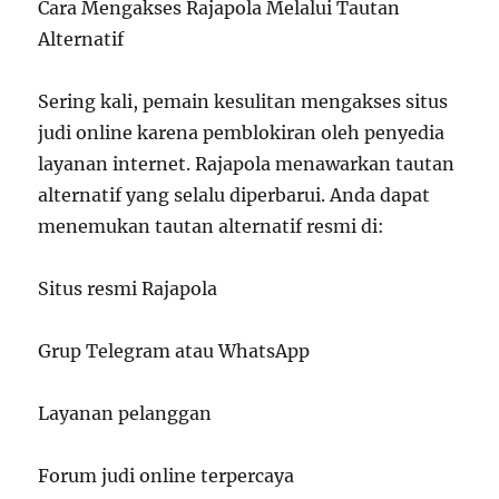
Cara Mengakses Rajapola Melalui Tautan
Alternatif
Sering kali, pemain kesulitan mengakses situs
judi online karena pemblokiran oleh penyedia
layanan internet. Rajapola menawarkan tautan
alternatif yang selalu diperbarui. Anda dapat
menemukan tautan alternatif resmi di:
Situs resmi Rajapola
Grup Telegram atau WhatsApp
Layanan pelanggan
Forum judi online terpercaya