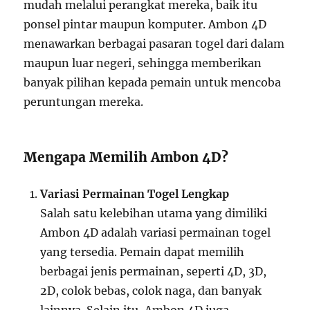
mudah melalui perangkat mereka, baik itu
ponsel pintar maupun komputer. Ambon 4D
menawarkan berbagai pasaran togel dari dalam
maupun luar negeri, sehingga memberikan
banyak pilihan kepada pemain untuk mencoba
peruntungan mereka.
Mengapa Memilih Ambon 4D?
Variasi Permainan Togel Lengkap
Salah satu kelebihan utama yang dimiliki
Ambon 4D adalah variasi permainan togel
yang tersedia. Pemain dapat memilih
berbagai jenis permainan, seperti 4D, 3D,
2D, colok bebas, colok naga, dan banyak