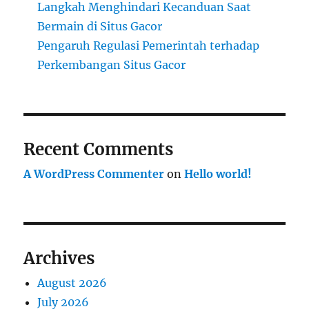
Langkah Menghindari Kecanduan Saat
Bermain di Situs Gacor
Pengaruh Regulasi Pemerintah terhadap
Perkembangan Situs Gacor
Recent Comments
A WordPress Commenter
on
Hello world!
Archives
August 2026
July 2026