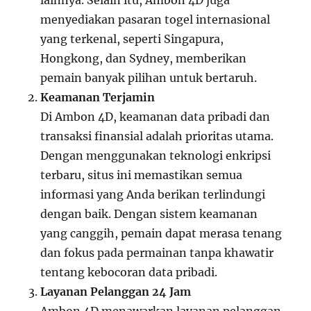
lainnya. Selain itu, Ambon 4D juga
menyediakan pasaran togel internasional
yang terkenal, seperti Singapura,
Hongkong, dan Sydney, memberikan
pemain banyak pilihan untuk bertaruh.
Keamanan Terjamin
Di Ambon 4D, keamanan data pribadi dan
transaksi finansial adalah prioritas utama.
Dengan menggunakan teknologi enkripsi
terbaru, situs ini memastikan semua
informasi yang Anda berikan terlindungi
dengan baik. Dengan sistem keamanan
yang canggih, pemain dapat merasa tenang
dan fokus pada permainan tanpa khawatir
tentang kebocoran data pribadi.
Layanan Pelanggan 24 Jam