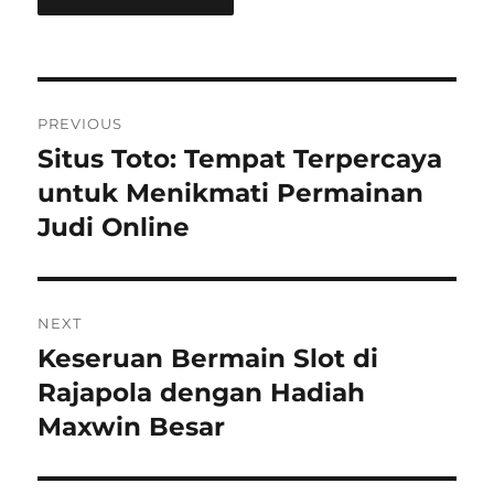
Post
PREVIOUS
navigation
Situs Toto: Tempat Terpercaya
Previous
post:
untuk Menikmati Permainan
Judi Online
NEXT
Keseruan Bermain Slot di
Next
post:
Rajapola dengan Hadiah
Maxwin Besar