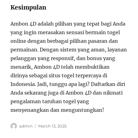
Kesimpulan
Ambon 4D adalah pilihan yang tepat bagi Anda
yang ingin merasakan sensasi bermain togel
online dengan berbagai pilihan pasaran dan
permainan. Dengan sistem yang aman, layanan
pelanggan yang responsif, dan bonus yang
menarik, Ambon 4D telah membuktikan
dirinya sebagai situs togel terpercaya di
Indonesia. Jadi, tunggu apa lagi? Daftarkan diri
Anda sekarang juga di Ambon 4D dan nikmati
pengalaman taruhan togel yang
menyenangkan dan menguntungkan!
Author
Posted
admin
March 13, 2025
on