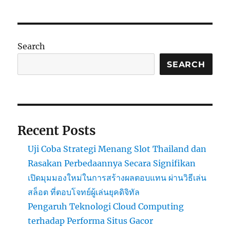
Search
SEARCH
Recent Posts
Uji Coba Strategi Menang Slot Thailand dan
Rasakan Perbedaannya Secara Signifikan
เปิดมุมมองใหม่ในการสร้างผลตอบแทน ผ่านวิธีเล่น
สล็อต ที่ตอบโจทย์ผู้เล่นยุคดิจิทัล
Pengaruh Teknologi Cloud Computing
terhadap Performa Situs Gacor