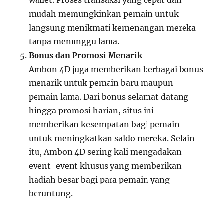
wallet. Proses transaksi yang cepat dan
mudah memungkinkan pemain untuk
langsung menikmati kemenangan mereka
tanpa menunggu lama.
Bonus dan Promosi Menarik
Ambon 4D juga memberikan berbagai bonus
menarik untuk pemain baru maupun
pemain lama. Dari bonus selamat datang
hingga promosi harian, situs ini
memberikan kesempatan bagi pemain
untuk meningkatkan saldo mereka. Selain
itu, Ambon 4D sering kali mengadakan
event-event khusus yang memberikan
hadiah besar bagi para pemain yang
beruntung.